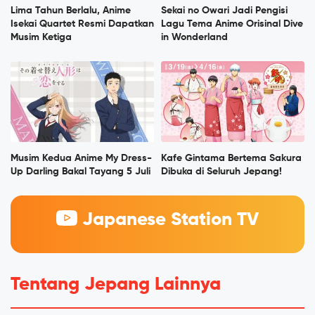
Lima Tahun Berlalu, Anime
Sekai no Owari Jadi Pengisi
Isekai Quartet Resmi Dapatkan
Lagu Tema Anime Orisinal Dive
Musim Ketiga
in Wonderland
Musim Kedua Anime My Dress-
Kafe Gintama Bertema Sakura
Up Darling Bakal Tayang 5 Juli
Dibuka di Seluruh Jepang!
Japanese Station TV
Tentang Jepang Lainnya