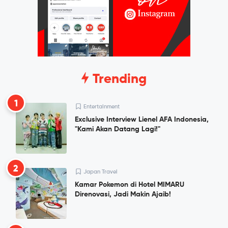
Trending
1
Entertainment
Exclusive Interview Lienel AFA Indonesia,
"Kami Akan Datang Lagi!"
2
Japan Travel
Kamar Pokemon di Hotel MIMARU
Direnovasi, Jadi Makin Ajaib!