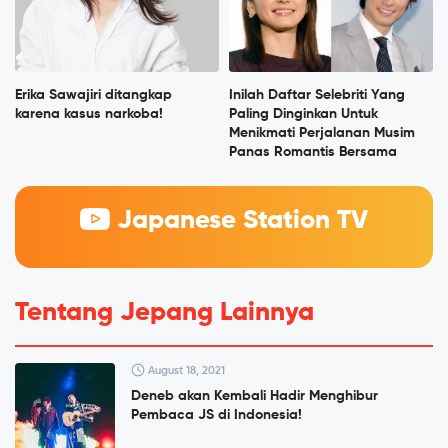
Erika Sawajiri ditangkap
Inilah Daftar Selebriti Yang
karena kasus narkoba!
Paling Dinginkan Untuk
Menikmati Perjalanan Musim
Panas Romantis Bersama
Japanese Station TV
Tentang Jepang Lainnya
August 18, 2021
Deneb akan Kembali Hadir Menghibur
Pembaca JS di Indonesia!