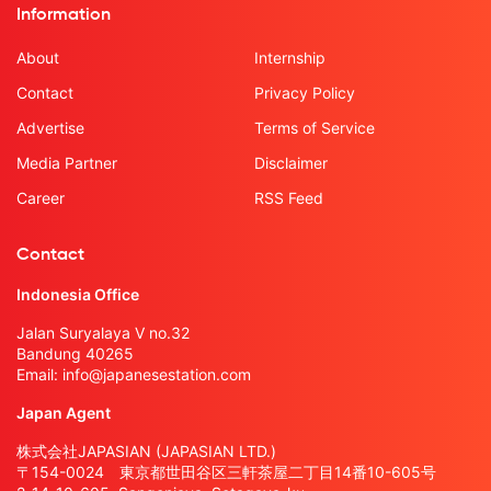
Information
About
Internship
Contact
Privacy Policy
Advertise
Terms of Service
Media Partner
Disclaimer
Career
RSS Feed
Contact
Indonesia Office
Jalan Suryalaya V no.32
Bandung 40265
Email:
info@japanesestation.com
Japan Agent
株式会社JAPASIAN (JAPASIAN LTD.)
〒154-0024 東京都世田谷区三軒茶屋二丁目14番10-605号