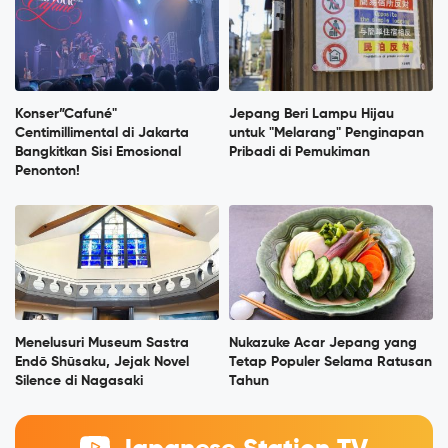
Konser”Cafuné"
Jepang Beri Lampu Hijau
Centimillimental di Jakarta
untuk "Melarang" Penginapan
Bangkitkan Sisi Emosional
Pribadi di Pemukiman
Penonton!
Menelusuri Museum Sastra
Nukazuke Acar Jepang yang
Endō Shūsaku, Jejak Novel
Tetap Populer Selama Ratusan
Silence di Nagasaki
Tahun