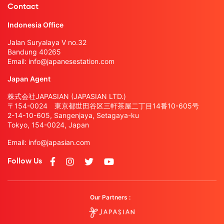
Contact
Indonesia Office
Jalan Suryalaya V no.32
Bandung 40265
Email:
info@japanesestation.com
Japan Agent
株式会社JAPASIAN (JAPASIAN LTD.)
〒154-0024 東京都世田谷区三軒茶屋二丁目14番10-605号
2-14-10-605, Sangenjaya, Setagaya-ku
Tokyo, 154-0024, Japan
Email:
info@japasian.com
Follow Us
Our Partners :