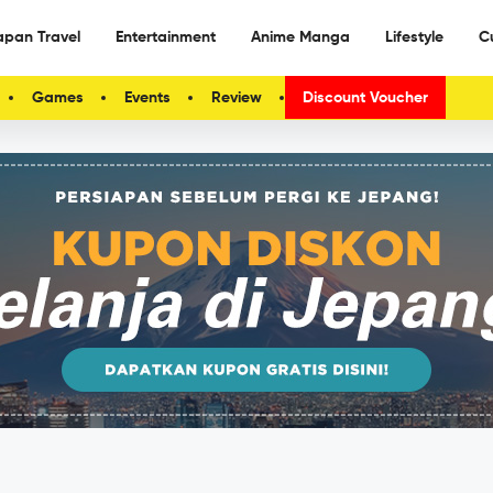
apan Travel
Entertainment
Anime Manga
Lifestyle
C
Games
Events
Review
Discount Voucher