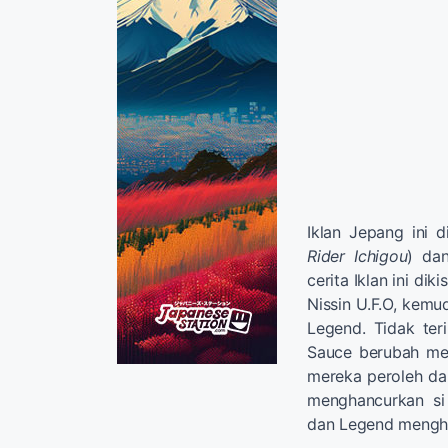
Iklan Jepang ini d
Rider Ichigou
) d
cerita Iklan ini d
Nissin U.F.O, kem
Legend. Tidak ter
Sauce berubah me
mereka peroleh dar
menghancurkan si
dan Legend mengha