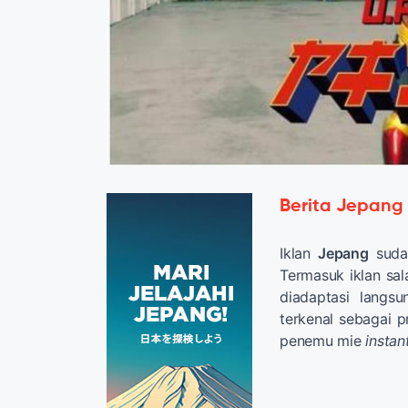
Berita Jepang
Iklan
Jepang
sudah
Termasuk iklan sa
diadaptasi langsu
terkenal sebagai 
penemu mie
instan