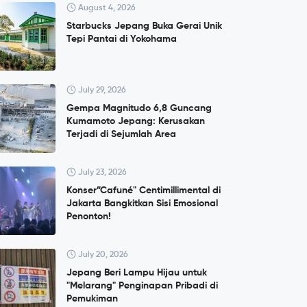
August 4, 2026
Starbucks Jepang Buka Gerai Unik
Tepi Pantai di Yokohama
July 29, 2026
Gempa Magnitudo 6,8 Guncang
Kumamoto Jepang: Kerusakan
Terjadi di Sejumlah Area
July 23, 2026
Konser”Cafuné" Centimillimental di
Jakarta Bangkitkan Sisi Emosional
Penonton!
July 20, 2026
Jepang Beri Lampu Hijau untuk
"Melarang" Penginapan Pribadi di
Pemukiman