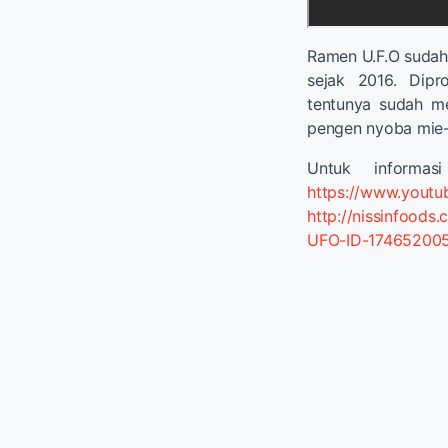
Ramen U.F.O sudah 
sejak 2016. Dipr
tentunya sudah men
pengen nyoba mie-n
Untuk informasi
https://www.you
http://nissinfoods.c
UFO-ID-17465200