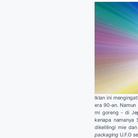
Iklan ini menginga
era 90-an. Namun 
mi goreng - di Je
kenapa namanya Sa
dikelilingi mie d
packaging
U.F.O se