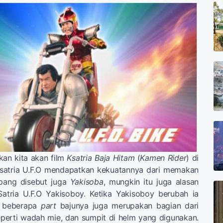
tkan kita akan film
Ksatria Baja Hitam
(
Kamen Rider
) di
satria U.F.O mendapatkan kekuatannya dari memakan
pang disebut juga
Yakisoba
, mungkin itu juga alasan
tria U.F.O Yakisoboy. Ketika Yakisoboy berubah ia
an beberapa
part
bajunya juga merupakan bagian dari
perti wadah mie, dan sumpit di helm yang digunakan.