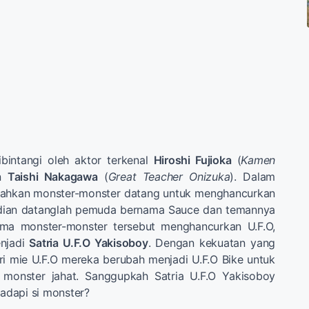
ibintangi oleh aktor terkenal
Hiroshi Fujioka
(
Kamen
an
Taishi Nakagawa
(
Great Teacher Onizuka
). Dalam
ikisahkan monster-monster datang untuk menghancurkan
udian datanglah pemuda bernama Sauce dan temannya
ima monster-monster tersebut menghancurkan U.F.O,
njadi
Satria U.F.O Yakisoboy
. Dengan kekuatan yang
i mie U.F.O mereka berubah menjadi U.F.O Bike untuk
 monster jahat. Sanggupkah Satria U.F.O Yakisoboy
dapi si monster?