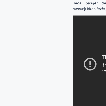
Beda
banget
den
menunjukkan "
enjo