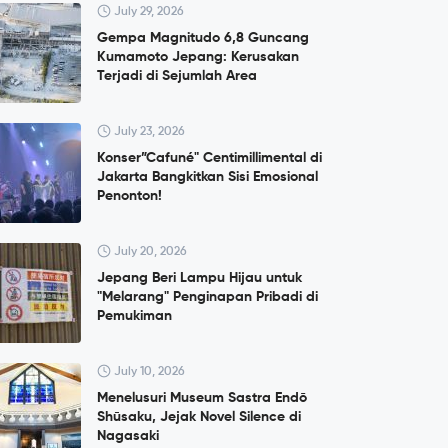
July 29, 2026
Gempa Magnitudo 6,8 Guncang
Kumamoto Jepang: Kerusakan
Terjadi di Sejumlah Area
July 23, 2026
Konser”Cafuné" Centimillimental di
Jakarta Bangkitkan Sisi Emosional
Penonton!
July 20, 2026
Jepang Beri Lampu Hijau untuk
"Melarang" Penginapan Pribadi di
Pemukiman
July 10, 2026
Menelusuri Museum Sastra Endō
Shūsaku, Jejak Novel Silence di
Nagasaki