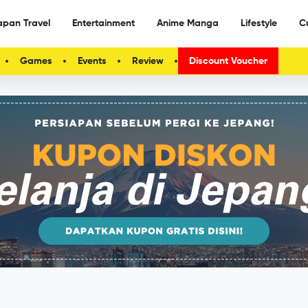
apan Travel
Entertainment
Anime Manga
Lifestyle
C
Games
Events
Review
Discount Voucher