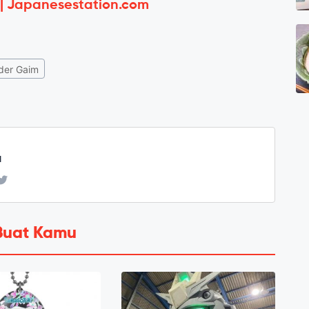
 | Japanesestation.com
der Gaim
u
Buat Kamu