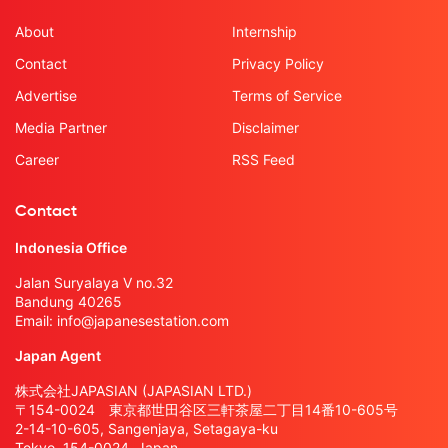
About
Internship
Contact
Privacy Policy
Advertise
Terms of Service
Media Partner
Disclaimer
Career
RSS Feed
Contact
Indonesia Office
Jalan Suryalaya V no.32
Bandung 40265
Email:
info@japanesestation.com
Japan Agent
株式会社JAPASIAN (JAPASIAN LTD.)
〒154-0024 東京都世田谷区三軒茶屋二丁目14番10-605号
2-14-10-605, Sangenjaya, Setagaya-ku
Tokyo, 154-0024, Japan