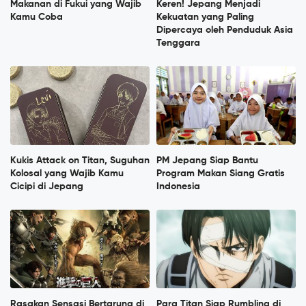
Makanan di Fukui yang Wajib
Keren! Jepang Menjadi
Kamu Coba
Kekuatan yang Paling
Dipercaya oleh Penduduk Asia
Tenggara
Kukis Attack on Titan, Suguhan
PM Jepang Siap Bantu
Kolosal yang Wajib Kamu
Program Makan Siang Gratis
Cicipi di Jepang
Indonesia
Rasakan Sensasi Bertarung di
Para Titan Siap Rumbling di