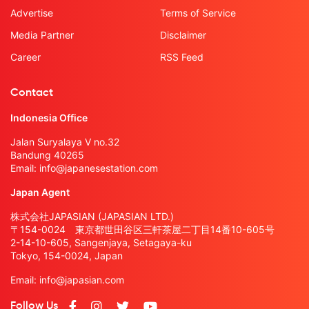
Advertise
Terms of Service
Media Partner
Disclaimer
Career
RSS Feed
Contact
Indonesia Office
Jalan Suryalaya V no.32
Bandung 40265
Email:
info@japanesestation.com
Japan Agent
株式会社JAPASIAN (JAPASIAN LTD.)
〒154-0024 東京都世田谷区三軒茶屋二丁目14番10-605号
2-14-10-605, Sangenjaya, Setagaya-ku
Tokyo, 154-0024, Japan
Email:
info@japasian.com
Follow Us