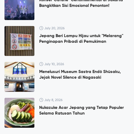
Konser”Cafuné" Centimillimental di Jakarta
Bangkitkan Sisi Emosional Penonton!
July 20, 2026
Jepang Beri Lampu Hijau untuk "Melarang"
Penginapan Pribadi di Pemukiman
July 10, 2026
Menelusuri Museum Sastra Endō Shūsaku,
Jejak Novel Silence di Nagasaki
July 8, 2026
Nukazuke Acar Jepang yang Tetap Populer
Selama Ratusan Tahun