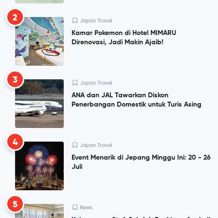
2
Japan Travel
Kamar Pokemon di Hotel MIMARU
Direnovasi, Jadi Makin Ajaib!
3
Japan Travel
ANA dan JAL Tawarkan Diskon
Penerbangan Domestik untuk Turis Asing
4
Japan Travel
Event Menarik di Jepang Minggu Ini: 20 - 26
Juli
5
News