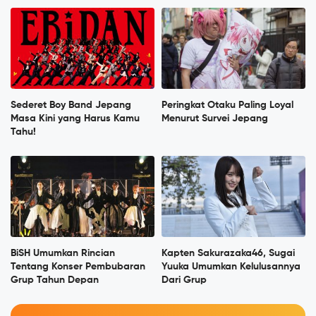
Sederet Boy Band Jepang
Peringkat Otaku Paling Loyal
Masa Kini yang Harus Kamu
Menurut Survei Jepang
Tahu!
BiSH Umumkan Rincian
Kapten Sakurazaka46, Sugai
Tentang Konser Pembubaran
Yuuka Umumkan Kelulusannya
Grup Tahun Depan
Dari Grup