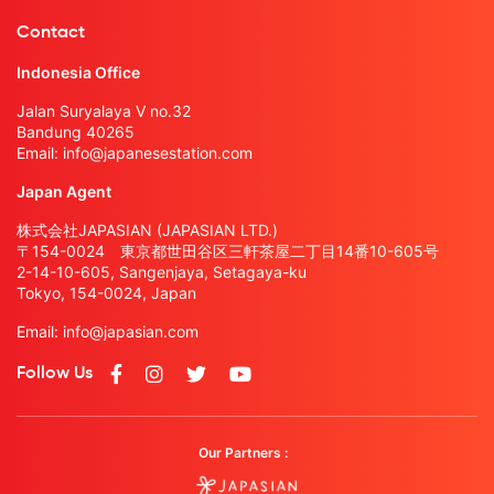
Contact
Indonesia Office
Jalan Suryalaya V no.32
Bandung 40265
Email:
info@japanesestation.com
Japan Agent
株式会社JAPASIAN (JAPASIAN LTD.)
〒154-0024 東京都世田谷区三軒茶屋二丁目14番10-605号
2-14-10-605, Sangenjaya, Setagaya-ku
Tokyo, 154-0024, Japan
Email:
info@japasian.com
Follow Us
Our Partners :