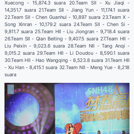
Xuecong - 15,874.3 suara 20.Team SII - Xu Jiaqi -
14,351.7 suara 21.Team SII - Jiang Yun - 11,174.1 suara
22.Team SII - Chen Guanhui - 10,897 suara 23.Team X -
Song Xinran - 10,179.2 suara 24.Team SII - Chen Si -
9,811.7 suara 25.Team HII - Liu Jiongran - 9,718.4 suara
26.Team SII - Qian Beiting - 9,407.5 suara 27.Team HII -
Liu Peixin - 9,023.6 suara 28.Team NII - Tang Anqi -
9,015.2 suara 29.Team HII - Li Doudou - 8,590.1 suara
30.Team HII - Hao Wangqing - 8,523.8 suara 31.Team HII
- Xu Han - 8,415.1 suara 32.Team NII - Meng Yue - 8,218
suara