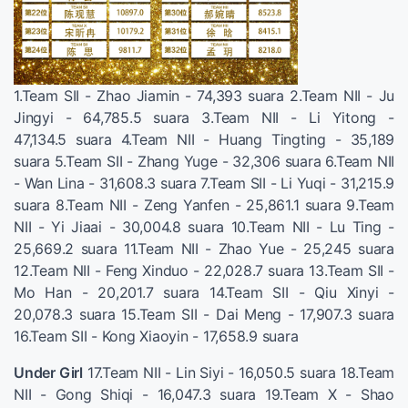
1.Team SII - Zhao Jiamin - 74,393 suara 2.Team NII - Ju
Jingyi - 64,785.5 suara 3.Team NII - Li Yitong -
47,134.5 suara 4.Team NII - Huang Tingting - 35,189
suara 5.Team SII - Zhang Yuge - 32,306 suara 6.Team NII
- Wan Lina - 31,608.3 suara 7.Team SII - Li Yuqi - 31,215.9
suara 8.Team NII - Zeng Yanfen - 25,861.1 suara 9.Team
NII - Yi Jiaai - 30,004.8 suara 10.Team NII - Lu Ting -
25,669.2 suara 11.Team NII - Zhao Yue - 25,245 suara
12.Team NII - Feng Xinduo - 22,028.7 suara 13.Team SII -
Mo Han - 20,201.7 suara 14.Team SII - Qiu Xinyi -
20,078.3 suara 15.Team SII - Dai Meng - 17,907.3 suara
16.Team SII - Kong Xiaoyin - 17,658.9 suara
Under Girl
17.Team NII - Lin Siyi - 16,050.5 suara 18.Team
NII - Gong Shiqi - 16,047.3 suara 19.Team X - Shao