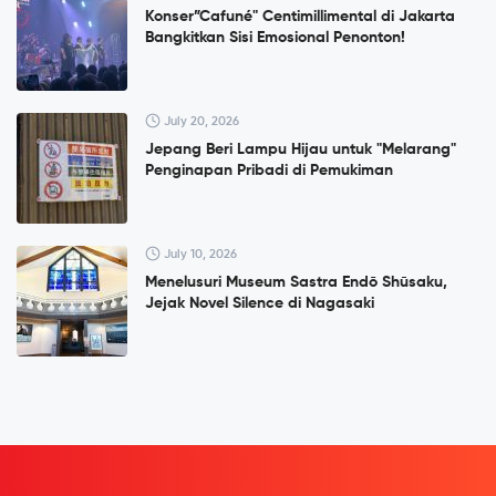
Konser”Cafuné" Centimillimental di Jakarta
Bangkitkan Sisi Emosional Penonton!
July 20, 2026
Jepang Beri Lampu Hijau untuk "Melarang"
Penginapan Pribadi di Pemukiman
July 10, 2026
Menelusuri Museum Sastra Endō Shūsaku,
Jejak Novel Silence di Nagasaki