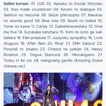
Setlist konser:
01. UZA 02. Kaisoku to Doutai Shiryoku
03. Kiss made countdown 04. Kurumi to dialogue 05.
Seishun no Inazuma 06. Seijun philosophy 07. Manatsu
no sounds good 08. Blue rose 09. Mushi no ballad 10.
Yume no kawa 11. Candy 12. Dakishimeraretara 13. Give
me five 14. Suzukake nanchara 15. Kimi no koto ga suki
dakara 16. Eien pressure 17. Juuryoku sympathy 18. Love
shugyou 19. After Rain 20. River 21. SNH Sanjou! 22.
Ponytail to shushu 23. Chance no junban 24. Heavy
Rotation 25. Oogoe Diamond 26. Hikoukigumo 27.
Tooku ni Ite mo 28. mengxiang gaofei (Amazing Grace
chinese ver.)