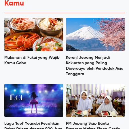
Kamu
Makanan di Fukui yang Wajib
Keren! Jepang Menjadi
Kamu Coba
Kekuatan yang Paling
Dipercaya oleh Penduduk Asia
Tenggara
Lagu 'Idol' Yoasobi Pecahkan
PM Jepang Siap Bantu
Rekor Oricon dengan 900 Juta
Program Makan Siang Gratis