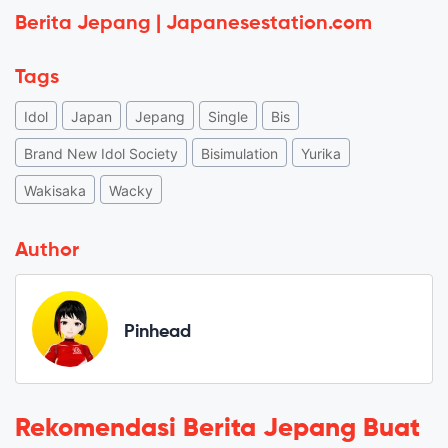
Berita Jepang | Japanesestation.com
Tags
Idol
Japan
Jepang
Single
Bis
Brand New Idol Society
Bisimulation
Yurika
Wakisaka
Wacky
Author
Pinhead
Rekomendasi Berita Jepang Buat