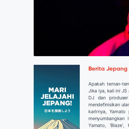
Berita Jepang
Apakah teman-te
Jika iya, kali ini
DJ dan produser
mendefinisikan ul
karirnya, Yamato p
menyumbangkan la
Yamato, 'Blaze',