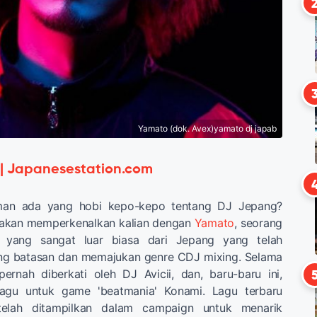
Yamato (dok. Avex)yamato dj japab
 | Japanesestation.com
man ada yang hobi kepo-kepo tentang DJ Jepang?
 JS akan memperkenalkan kalian dengan
Yamato
, seorang
 yang sangat luar biasa dari Jepang yang telah
ang batasan dan memajukan genre CDJ mixing. Selama
ernah diberkati oleh DJ Avicii, dan, baru-baru ini,
gu untuk game 'beatmania' Konami. Lagu terbaru
 telah ditampilkan dalam campaign untuk menarik