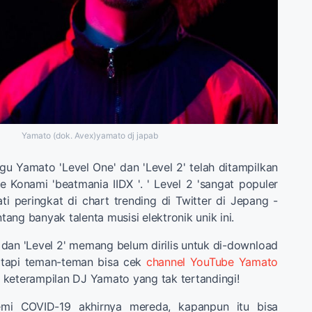
Yamato (dok. Avex)yamato dj japab
agu Yamato 'Level One' dan 'Level 2' telah ditampilkan
Konami 'beatmania IIDX '. ' Level 2 'sangat populer
 peringkat di chart trending di Twitter di Jepang -
ntang banyak talenta musisi elektronik unik ini.
', dan 'Level 2' memang belum dirilis untuk di-download
 tapi teman-teman bisa cek
channel YouTube Yamato
keterampilan DJ Yamato yang tak tertandingi!
mi COVID-19 akhirnya mereda, kapanpun itu bisa