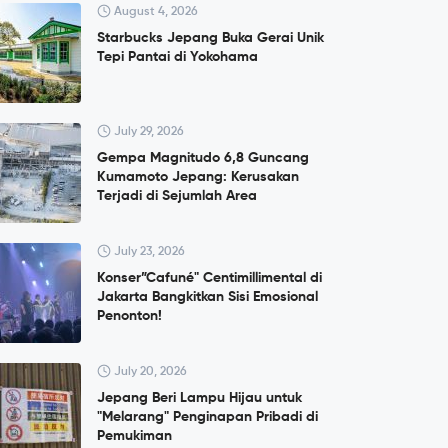
August 4, 2026
Starbucks Jepang Buka Gerai Unik
Tepi Pantai di Yokohama
July 29, 2026
Gempa Magnitudo 6,8 Guncang
Kumamoto Jepang: Kerusakan
Terjadi di Sejumlah Area
July 23, 2026
Konser”Cafuné" Centimillimental di
Jakarta Bangkitkan Sisi Emosional
Penonton!
July 20, 2026
Jepang Beri Lampu Hijau untuk
"Melarang" Penginapan Pribadi di
Pemukiman