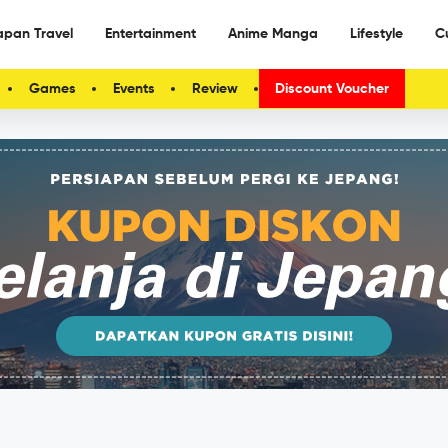
apan Travel
Entertainment
Anime Manga
Lifestyle
C
Games
Events
Review
Discount Voucher