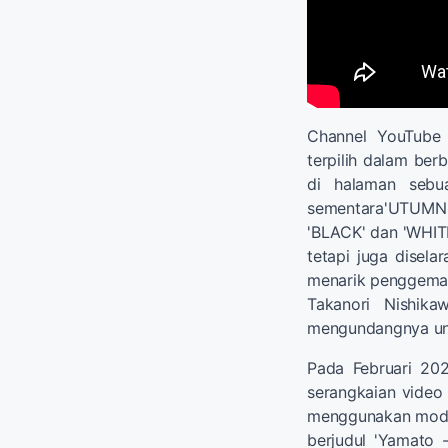
Channel YouTube
terpilih dalam ber
di halaman sebu
sementara'UTUMN 
'BLACK' dan 'WHITE
tetapi juga disela
menarik penggemar 
Takanori Nishik
mengundangnya unt
Pada Februari 20
serangkaian video 
menggunakan model
berjudul 'Yamato 