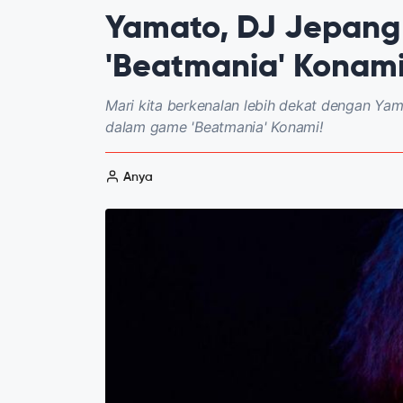
Yamato, DJ Jepang
'Beatmania' Konami
Mari kita berkenalan lebih dekat dengan Ya
dalam game 'Beatmania' Konami!
Anya