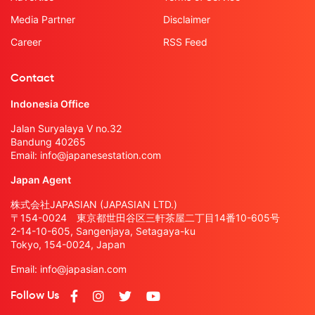
Media Partner
Disclaimer
Career
RSS Feed
Contact
Indonesia Office
Jalan Suryalaya V no.32
Bandung 40265
Email:
info@japanesestation.com
Japan Agent
株式会社JAPASIAN (JAPASIAN LTD.)
〒154-0024 東京都世田谷区三軒茶屋二丁目14番10-605号
2-14-10-605, Sangenjaya, Setagaya-ku
Tokyo, 154-0024, Japan
Email:
info@japasian.com
Follow Us