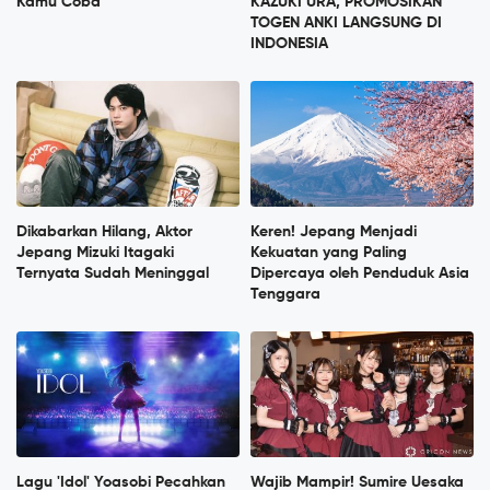
Kamu Coba
KAZUKI URA, PROMOSIKAN
TOGEN ANKI LANGSUNG DI
INDONESIA
Dikabarkan Hilang, Aktor
Keren! Jepang Menjadi
Jepang Mizuki Itagaki
Kekuatan yang Paling
Ternyata Sudah Meninggal
Dipercaya oleh Penduduk Asia
Tenggara
Lagu 'Idol' Yoasobi Pecahkan
Wajib Mampir! Sumire Uesaka