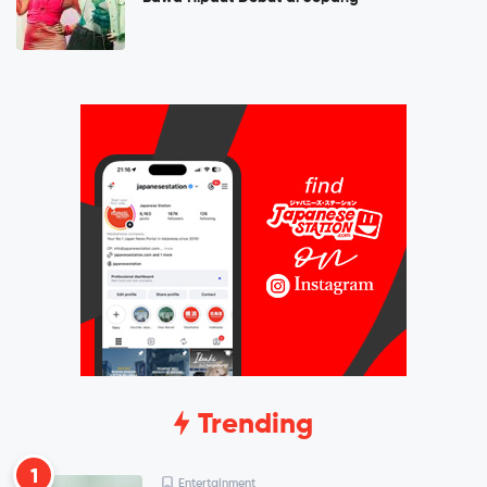
Trending
1
Entertainment