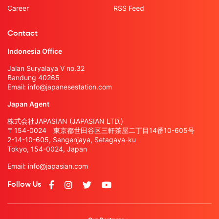
Career
RSS Feed
Contact
Indonesia Office
Jalan Suryalaya V no.32
Bandung 40265
Email:
info@japanesestation.com
Japan Agent
株式会社JAPASIAN (JAPASIAN LTD.)
〒154-0024 東京都世田谷区三軒茶屋二丁目14番10-605号
2-14-10-605, Sangenjaya, Setagaya-ku
Tokyo, 154-0024, Japan
Email:
info@japasian.com
Follow Us