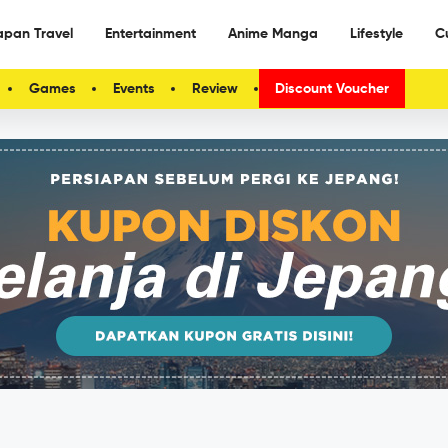
apan Travel
Entertainment
Anime Manga
Lifestyle
C
Games
Events
Review
Discount Voucher