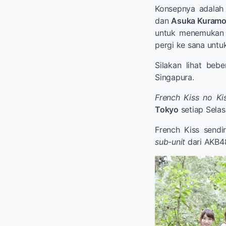
Konsepnya adala
dan
Asuka Kuramo
untuk menemukan b
pergi ke sana untu
Silakan lihat beb
Singapura.
French Kiss no Ki
Tokyo
setiap Sela
French Kiss sendi
sub-unit
dari AKB4