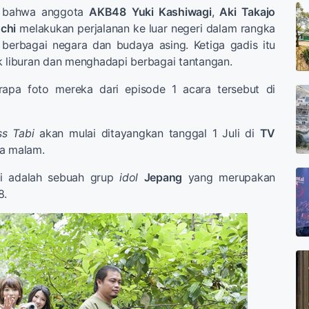
h bahwa anggota
AKB48
Yuki Kashiwagi
,
Aki Takajo
chi
melakukan perjalanan ke luar negeri dalam rangka
erbagai negara dan budaya asing. Ketiga gadis itu
k liburan dan menghadapi berbagai tantangan.
erapa foto mereka dari episode 1 acara tersebut di
ss Tabi
akan mulai ditayangkan tanggal 1 Juli di
TV
sa malam.
ri adalah sebuah grup
idol
Jepang
yang merupakan
8.