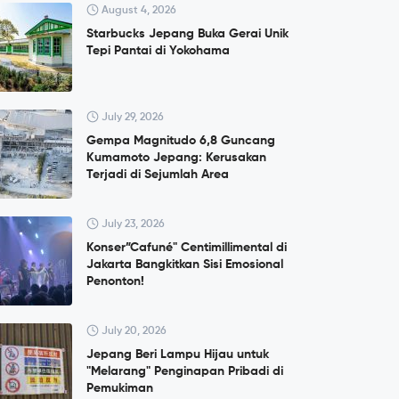
August 4, 2026
Starbucks Jepang Buka Gerai Unik
Tepi Pantai di Yokohama
July 29, 2026
Gempa Magnitudo 6,8 Guncang
Kumamoto Jepang: Kerusakan
Terjadi di Sejumlah Area
July 23, 2026
Konser”Cafuné" Centimillimental di
Jakarta Bangkitkan Sisi Emosional
Penonton!
July 20, 2026
Jepang Beri Lampu Hijau untuk
"Melarang" Penginapan Pribadi di
Pemukiman