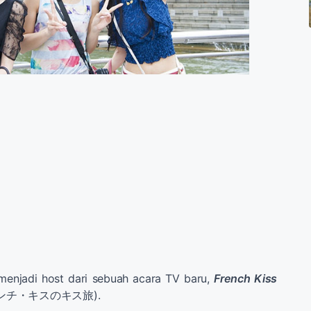
enjadi host dari sebuah acara TV baru,
French Kiss
ンチ・キスのキス旅).