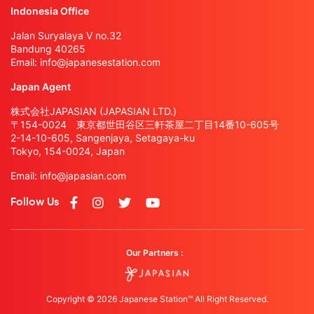
Indonesia Office
Jalan Suryalaya V no.32
Bandung 40265
Email:
info@japanesestation.com
Japan Agent
株式会社JAPASIAN (JAPASIAN LTD.)
〒154-0024 東京都世田谷区三軒茶屋二丁目14番10-605号
2-14-10-605, Sangenjaya, Setagaya-ku
Tokyo, 154-0024, Japan
Email:
info@japasian.com
Follow Us
Our Partners :
Copyright © 2026 Japanese Station™ All Right Reserved.