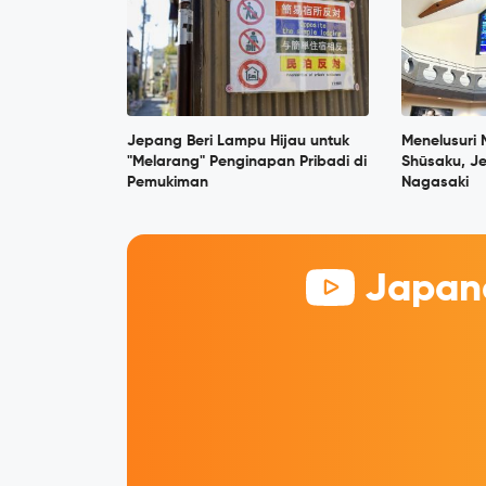
Jepang Beri Lampu Hijau untuk
Menelusuri
"Melarang" Penginapan Pribadi di
Shūsaku, Je
Pemukiman
Nagasaki
Japane