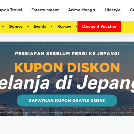
apan Travel
Entertainment
Anime Manga
Lifestyle
C
Games
Events
Review
Discount Voucher