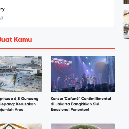
ry
Buat Kamu
nitudo 6,8 Guncang
Konser”Cafuné" Centimillimental
Jepang: Kerusakan
di Jakarta Bangkitkan Sisi
Sejumlah Area
Emosional Penonton!