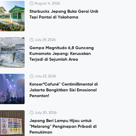
August 4, 2026
Starbucks Jepang Buka Gerai Unik
Tepi Pantai di Yokohama
July 29, 2026
Gempa Magnitudo 6,8 Guncang
Kumamoto Jepang: Kerusakan
Terjadi di Sejumlah Area
July 23, 2026
Konser”Cafuné" Centimillimental di
Jakarta Bangkitkan Sisi Emosional
Penonton!
July 20, 2026
Jepang Beri Lampu Hijau untuk
"Melarang" Penginapan Pribadi di
Pemukiman