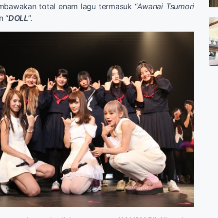
bawakan total enam lagu termasuk “
Awanai Tsumori
n “
DOLL
”.