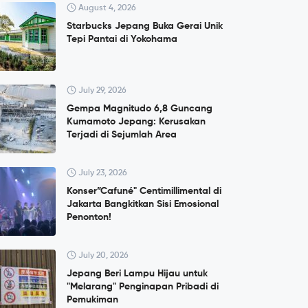
August 4, 2026
Starbucks Jepang Buka Gerai Unik
Tepi Pantai di Yokohama
July 29, 2026
Gempa Magnitudo 6,8 Guncang
Kumamoto Jepang: Kerusakan
Terjadi di Sejumlah Area
July 23, 2026
Konser”Cafuné" Centimillimental di
Jakarta Bangkitkan Sisi Emosional
Penonton!
July 20, 2026
Jepang Beri Lampu Hijau untuk
"Melarang" Penginapan Pribadi di
Pemukiman