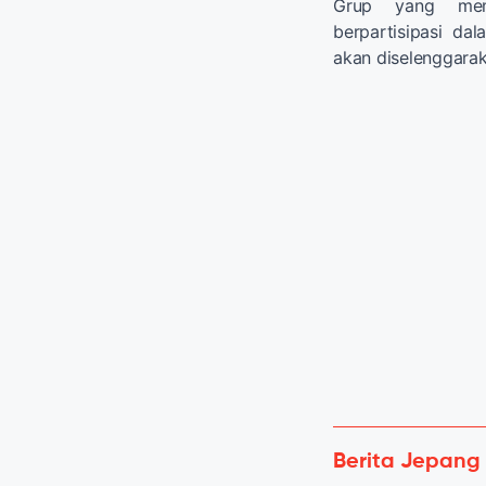
Grup yang me
berpartisipasi d
akan diselenggara
Berita Jepang