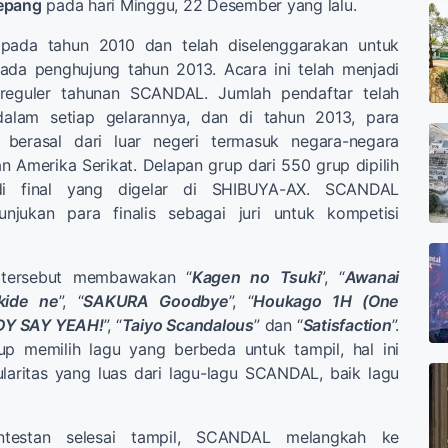
epang
pada hari Minggu, 22 Desember yang lalu.
i pada tahun 2010 dan telah diselenggarakan untuk
ada penghujung tahun 2013. Acara ini telah menjadi
 reguler tahunan SCANDAL. Jumlah pendaftar telah
dalam setiap gelarannya, dan di tahun 2013, para
 berasal dari luar negeri termasuk negara-negara
an Amerika Serikat. Delapan grup dari 550 grup dipilih
di final yang digelar di SHIBUYA-AX. SCANDAL
unjukan para finalis sebagai juri untuk kompetisi
 tersebut membawakan “
Kagen no Tsuki
”, “
Awanai
kide ne
”, “
SAKURA Goodbye
”, “
Houkago 1H (One
Y SAY YEAH!
”, “
Taiyo Scandalous
” dan “
Satisfaction
”.
p memilih lagu yang berbeda untuk tampil, hal ini
aritas yang luas dari lagu-lagu SCANDAL, baik lagu
ntestan selesai tampil, SCANDAL melangkah ke