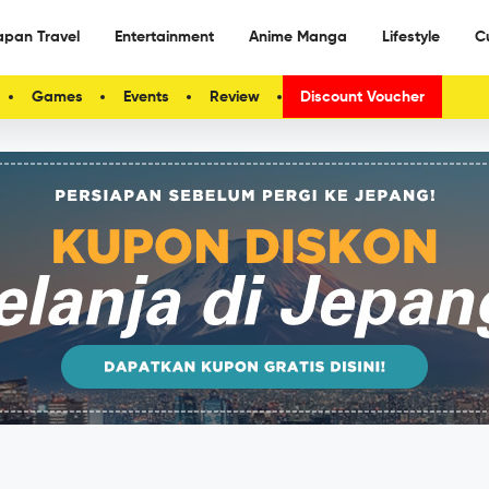
apan Travel
Entertainment
Anime Manga
Lifestyle
C
Games
Events
Review
Discount Voucher