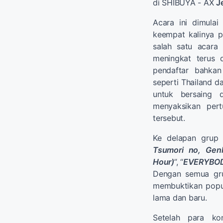
di SHIBUYA - AX
J
Acara ini dimula
keempat kalinya p
salah satu acara
meningkat terus 
pendaftar bahkan
seperti Thailand d
untuk bersaing 
menyaksikan pert
tersebut.
Ke delapan grup
Tsumori no, Gen
Hour)
”, “
EVERYBOD
Dengan semua gru
membuktikan popul
lama dan baru.
Setelah para ko