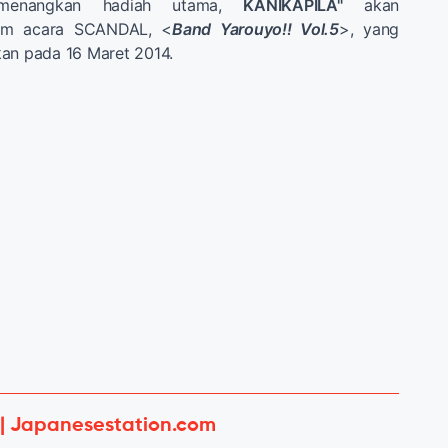
menangkan hadiah utama,
KANIKAPILA"
akan
alam acara SCANDAL, <
Band Yarouyo!! Vol.5
>, yang
kan pada 16 Maret 2014.
 | Japanesestation.com