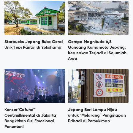
Starbucks Jepang Buka Gerai
Gempa Magnitudo 6,8
Unik Tepi Pantai di Yokohama
Guncang Kumamoto Jepang:
Kerusakan Terjadi di Sejumlah
Area
Konser”Cafuné"
Jepang Beri Lampu Hijau
Centimillimental di Jakarta
untuk "Melarang" Penginapan
Bangkitkan Sisi Emosional
Pribadi di Pemukiman
Penonton!