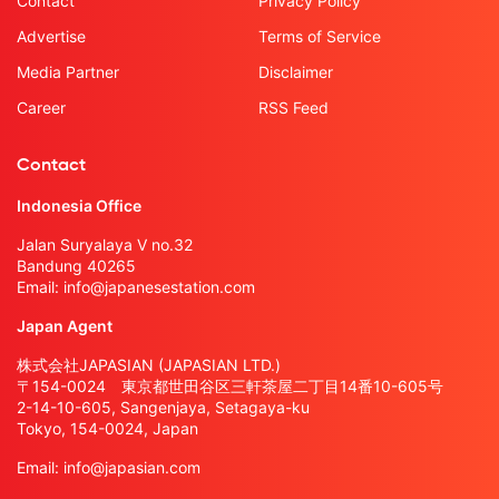
Contact
Privacy Policy
Advertise
Terms of Service
Media Partner
Disclaimer
Career
RSS Feed
Contact
Indonesia Office
Jalan Suryalaya V no.32
Bandung 40265
Email:
info@japanesestation.com
Japan Agent
株式会社JAPASIAN (JAPASIAN LTD.)
〒154-0024 東京都世田谷区三軒茶屋二丁目14番10-605号
2-14-10-605, Sangenjaya, Setagaya-ku
Tokyo, 154-0024, Japan
Email:
info@japasian.com