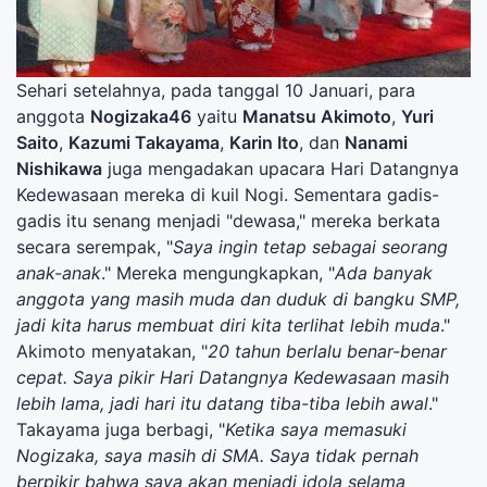
Sehari setelahnya, pada tanggal 10 Januari, para
anggota
Nogizaka46
yaitu
Manatsu Akimoto
,
Yuri
Saito
,
Kazumi Takayama
,
Karin Ito
, dan
Nanami
Nishikawa
juga mengadakan upacara Hari Datangnya
Kedewasaan mereka di kuil Nogi. Sementara gadis-
gadis itu senang menjadi "dewasa," mereka berkata
secara serempak, "
Saya ingin tetap sebagai seorang
anak-anak
." Mereka mengungkapkan, "
Ada banyak
anggota yang masih muda dan duduk di bangku SMP,
jadi kita harus membuat diri kita terlihat lebih muda
."
Akimoto menyatakan, "
20 tahun berlalu benar-benar
cepat. Saya pikir Hari Datangnya Kedewasaan masih
lebih lama, jadi hari itu datang tiba-tiba lebih awal
."
Takayama juga berbagi, "
Ketika saya memasuki
Nogizaka, saya masih di SMA. Saya tidak pernah
berpikir bahwa saya akan menjadi idola selama