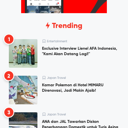
Trending
1
Entertainment
Exclusive Interview Lienel AFA Indonesia,
"Kami Akan Datang Lagi!"
2
Japan Travel
Kamar Pokemon di Hotel MIMARU
Direnovasi, Jadi Makin Ajaib!
3
Japan Travel
ANA dan JAL Tawarkan Diskon
Penerbangan Domestik untuk Turis Asing