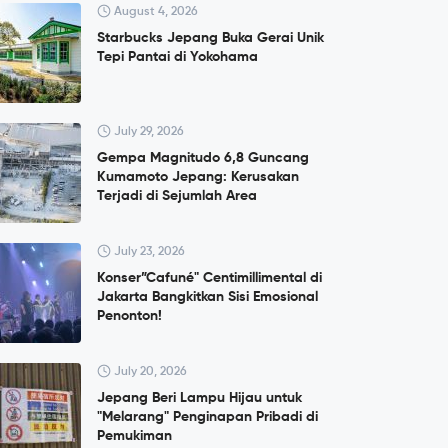
August 4, 2026
Starbucks Jepang Buka Gerai Unik
Tepi Pantai di Yokohama
July 29, 2026
Gempa Magnitudo 6,8 Guncang
Kumamoto Jepang: Kerusakan
Terjadi di Sejumlah Area
July 23, 2026
Konser”Cafuné" Centimillimental di
Jakarta Bangkitkan Sisi Emosional
Penonton!
July 20, 2026
Jepang Beri Lampu Hijau untuk
"Melarang" Penginapan Pribadi di
Pemukiman