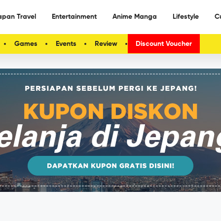
apan Travel
Entertainment
Anime Manga
Lifestyle
C
Games
Events
Review
Discount Voucher