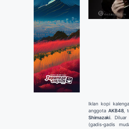
Iklan kopi kalen
anggota
AKB48
, 
Shimazaki
. Dilua
(gadis-gadis mu