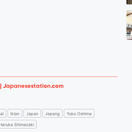
 | Japanesestation.com
al
Iklan
Japan
Jepang
Yuko Oshima
Haruka Shimazaki