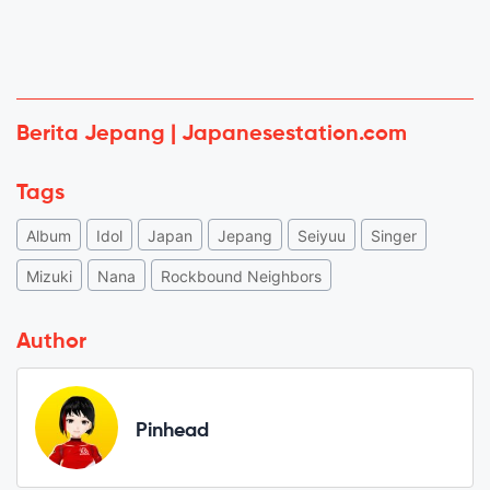
Berita Jepang | Japanesestation.com
Tags
Album
Idol
Japan
Jepang
Seiyuu
Singer
Mizuki
Nana
Rockbound Neighbors
Author
Pinhead