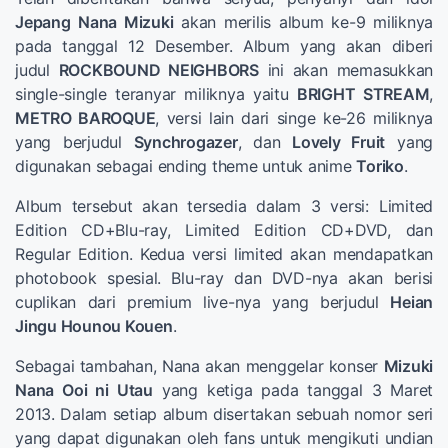
Jepang
Nana Mizuki
akan merilis album ke-9 miliknya
pada tanggal 12 Desember. Album yang akan diberi
judul
ROCKBOUND NEIGHBORS
ini akan memasukkan
single-single teranyar miliknya yaitu
BRIGHT STREAM
,
METRO BAROQUE
, versi lain dari singe ke-26 miliknya
yang berjudul
Synchrogazer
, dan
Lovely Fruit
yang
digunakan sebagai ending theme untuk anime
Toriko
.
Album tersebut akan tersedia dalam 3 versi: Limited
Edition CD+Blu-ray, Limited Edition CD+DVD, dan
Regular Edition. Kedua versi limited akan mendapatkan
photobook spesial. Blu-ray dan DVD-nya akan berisi
cuplikan dari premium live-nya yang berjudul
Heian
Jingu Hounou Kouen
.
Sebagai tambahan, Nana akan menggelar konser
Mizuki
Nana Ooi ni Utau
yang ketiga pada tanggal 3 Maret
2013. Dalam setiap album disertakan sebuah nomor seri
yang dapat digunakan oleh fans untuk mengikuti undian