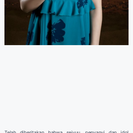
Telah diberitakan bahwa seiyuu, penyanyi dan idol