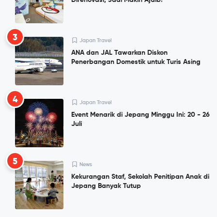
Direnovasi, Jadi Makin Ajaib!
3
Japan Travel
ANA dan JAL Tawarkan Diskon
Penerbangan Domestik untuk Turis Asing
4
Japan Travel
Event Menarik di Jepang Minggu Ini: 20 - 26
Juli
5
News
Kekurangan Staf, Sekolah Penitipan Anak di
Jepang Banyak Tutup