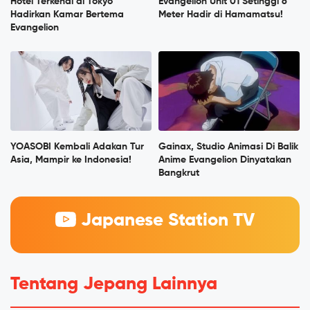
Hotel Terkenal di Tokyo
Evangelion Unit 01 Setinggi 6
Hadirkan Kamar Bertema
Meter Hadir di Hamamatsu!
Evangelion
YOASOBI Kembali Adakan Tur
Gainax, Studio Animasi Di Balik
Asia, Mampir ke Indonesia!
Anime Evangelion Dinyatakan
Bangkrut
Japanese Station TV
Tentang Jepang Lainnya