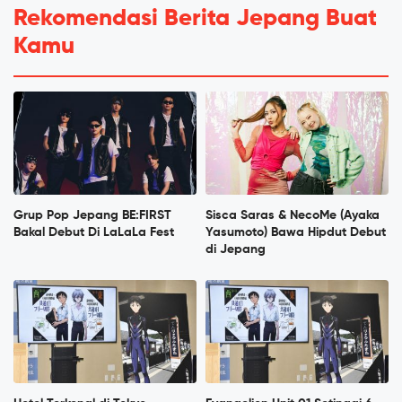
Rekomendasi Berita Jepang Buat
Kamu
Grup Pop Jepang BE:FIRST
Sisca Saras & NecoMe (Ayaka
Bakal Debut Di LaLaLa Fest
Yasumoto) Bawa Hipdut Debut
di Jepang