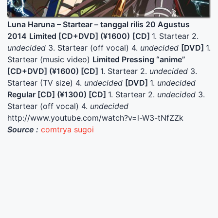
Luna Haruna – Startear – tanggal rilis 20 Agustus
2014
Limited [CD+DVD] (¥1600)
[CD]
1. Startear 2.
undecided
3. Startear (off vocal) 4.
undecided
[DVD]
1.
Startear (music video)
Limited Pressing “anime”
[CD+DVD] (¥1600)
[CD]
1. Startear 2.
undecided
3.
Startear (TV size) 4.
undecided
[DVD]
1.
undecided
Regular [CD] (¥1300)
[CD]
1. Startear 2.
undecided
3.
Startear (off vocal) 4.
undecided
http://www.youtube.com/watch?v=l-W3-tNfZZk
Source :
comtrya sugoi