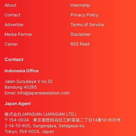
About
Internship
Contact
Privacy Policy
Advertise
Terms of Service
Media Partner
Disclaimer
Career
RSS Feed
Contact
Indonesia Office
Jalan Suryalaya V no.32
Bandung 40265
Email:
info@japanesestation.com
Japan Agent
株式会社JAPASIAN (JAPASIAN LTD.)
〒154-0024 東京都世田谷区三軒茶屋二丁目14番10-605号
2-14-10-605, Sangenjaya, Setagaya-ku
Tokyo, 154-0024, Japan