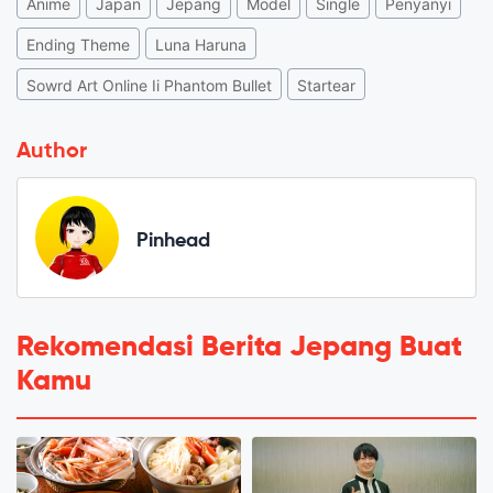
Anime
Japan
Jepang
Model
Single
Penyanyi
Ending Theme
Luna Haruna
Sowrd Art Online Ii Phantom Bullet
Startear
Author
Pinhead
Rekomendasi Berita Jepang Buat
Kamu