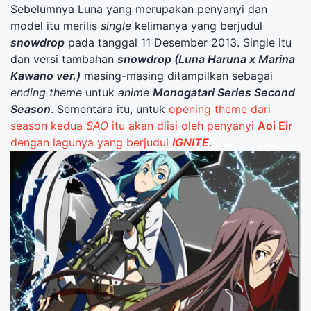
Sebelumnya Luna yang merupakan penyanyi dan
model itu merilis
single
kelimanya yang berjudul
snowdrop
pada tanggal 11 Desember 2013. Single itu
dan versi tambahan
snowdrop (Luna Haruna x Marina
Kawano ver.)
masing-masing ditampilkan sebagai
ending theme
untuk
anime
Monogatari Series Second
Season
. Sementara itu, untuk
opening theme dari
season kedua
SAO
itu akan diisi oleh penyanyi
Aoi Eir
dengan lagunya yang berjudul
IGNITE
.