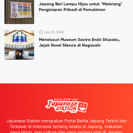
Jepang Beri Lampu Hijau untuk "Melarang"
Penginapan Pribadi di Pemukiman
July 10, 2026
Menelusuri Museum Sastra Endō Shūsaku,
Jejak Novel Silence di Nagasaki
Japanese Station merupakan Portal Berita Jepang Terkini dan
Terbesar di Indonesia tentang wisata di Jepang, makanan,
gaya hidup, pop culture dan yang sedang viral di Jepang.