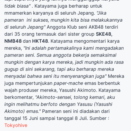
tidak biasa" .
Katayama juga berharap untuk
mmamerkan karyanya di seluruh Jepang.
"Jika
pameran ini sukses, mungkin kita bisa melakukannya
di seluruh Jepang"
Anggota Klub seni AKB48 terdiri
dari 35 orang termasuk dari sister group
SKE48,
NMB48
dan
HKT48
. Katayama mengomentari karya
mereka,
"Ini adalah pertamakalinya kami mengadakan
pameran seni. Semua anggota bekerja semaksimal
mungkin dengan karya mereka, jadi mungkin ada rasa
gugup di sini sekarang, tapi aku berharap mereka
menyadai bahwa seni itu menyenangkan juga"
Mereka
juga mempertunjukan
paper-mache
emas berbentuk
wajah produser mereka, Yasushi Akimoto. Katayama
berkomentar,
"Akimoto-sensei, tolong kemari, aku
ingin melihatmu berfoto dengan Yasusu (Yasushi
Akimoto) emas."
Pameran seni ini diadakan dari
tanggal 15 Juni sampai tanggal 8 Juli. Sumber :
Tokyohive