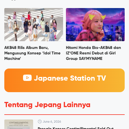
AKB48 Rilis Album Baru,
Hitomi Honda Eks-AKB48 dan
Mengusung Konsep ‘Idol Time
IZ*ONE Resmi Debut di Girl
Machine’
Group SAYMYNAME
Japanese Station TV
Tentang Jepang Lainnya
June 6, 2026
Presale Konser Centimillimental Sold Out,