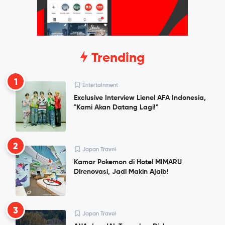
Trending
1
Entertainment
Exclusive Interview Lienel AFA Indonesia,
"Kami Akan Datang Lagi!"
2
Japan Travel
Kamar Pokemon di Hotel MIMARU
Direnovasi, Jadi Makin Ajaib!
3
Japan Travel