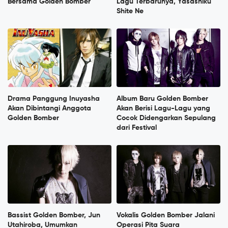
Bersama Golden Bomber
Lagu Terbarunya, Yasashiku
Shite Ne
Drama Panggung Inuyasha
Album Baru Golden Bomber
Akan Dibintangi Anggota
Akan Berisi Lagu-Lagu yang
Golden Bomber
Cocok Didengarkan Sepulang
dari Festival
Bassist Golden Bomber, Jun
Vokalis Golden Bomber Jalani
Utahiroba, Umumkan
Operasi Pita Suara