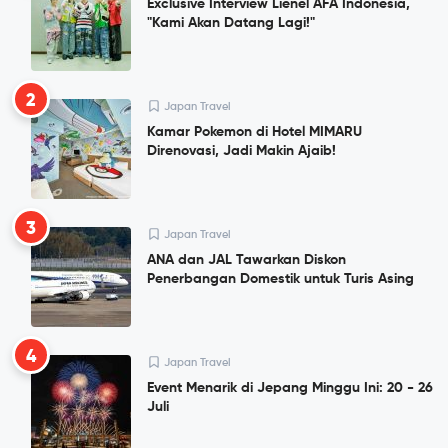
Exclusive Interview Lienel AFA Indonesia,
"Kami Akan Datang Lagi!"
2
Japan Travel
Kamar Pokemon di Hotel MIMARU
Direnovasi, Jadi Makin Ajaib!
3
Japan Travel
ANA dan JAL Tawarkan Diskon
Penerbangan Domestik untuk Turis Asing
4
Japan Travel
Event Menarik di Jepang Minggu Ini: 20 - 26
Juli