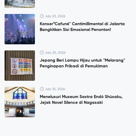
July 23, 2026
Konser”Cafuné" Centimillimental di Jakarta
Bangkitkan Sisi Emosional Penonton!
July 20, 2026
Jepang Beri Lampu Hijau untuk "Melarang"
Penginapan Pribadi di Pemukiman
July 10, 2026
Menelusuri Museum Sastra Endō Shūsaku,
Jejak Novel Silence di Nagasaki