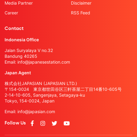
Media Partner
Disclaimer
Career
RSS Feed
Contact
Indonesia Office
Jalan Suryalaya V no.32
Bandung 40265
Email:
info@japanesestation.com
Japan Agent
株式会社JAPASIAN (JAPASIAN LTD.)
〒154-0024 東京都世田谷区三軒茶屋二丁目14番10-605号
2-14-10-605, Sangenjaya, Setagaya-ku
Tokyo, 154-0024, Japan
Email:
info@japasian.com
Follow Us