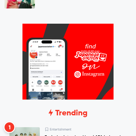
Trending
1
Entertainment