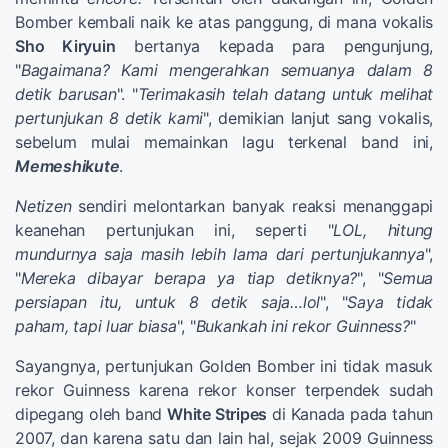
Bomber kembali naik ke atas panggung, di mana vokalis
Sho Kiryuin
bertanya kepada para pengunjung,
"
Bagaimana? Kami mengerahkan semuanya dalam 8
detik barusan
". "
Terimakasih telah datang untuk melihat
pertunjukan 8 detik kami
", demikian lanjut sang vokalis,
sebelum mulai memainkan lagu terkenal band ini,
Memeshikute
.
Netizen
sendiri melontarkan banyak reaksi menanggapi
keanehan pertunjukan ini, seperti "
LOL, hitung
mundurnya saja masih lebih lama dari pertunjukannya
",
"
Mereka dibayar berapa ya tiap detiknya?
", "
Semua
persiapan itu, untuk 8 detik saja…lol
", "
Saya tidak
paham, tapi luar biasa
", "
Bukankah ini rekor Guinness?
"
Sayangnya, pertunjukan Golden Bomber ini tidak masuk
rekor Guinness karena rekor konser terpendek sudah
dipegang oleh band
White Stripes
di Kanada pada tahun
2007, dan karena satu dan lain hal, sejak 2009 Guinness