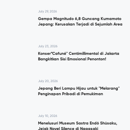
July 29, 2026
Gempa Magnitudo 6,8 Guncang Kumamoto
Jepang: Kerusakan Terjadi di Sejumlah Area
July 23, 2026
Konser”Cafuné" Centimillimental di Jakarta
Bangkitkan Sisi Emosional Penonton!
July 20, 2026
Jepang Beri Lampu Hijau untuk "Melarang"
Penginapan Pribadi di Pemukiman
July 10, 2026
Menelusuri Museum Sastra Endō Shūsaku,
Jejak Novel Silence di Nagasaki