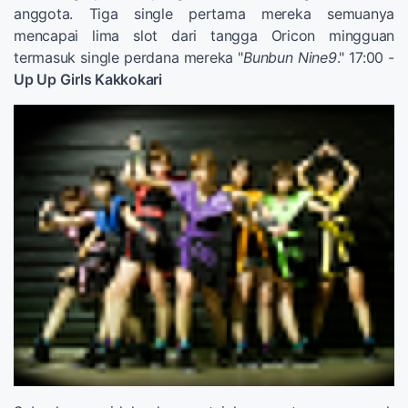
anggota. Tiga single pertama mereka semuanya
mencapai lima slot dari tangga Oricon mingguan
termasuk single perdana mereka "
Bunbun Nine9
." 17:00 -
Up Up Girls Kakkokari