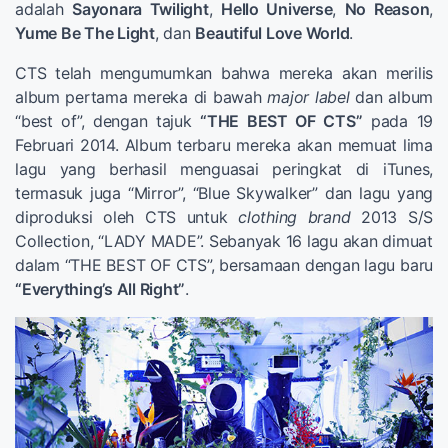
adalah
Sayonara Twilight
,
Hello Universe
,
No Reason
,
Yume Be The Light
, dan
Beautiful Love World
.
CTS telah mengumumkan bahwa mereka akan merilis
album pertama mereka di bawah
major label
dan album
“best of”, dengan tajuk
“THE BEST OF CTS”
pada 19
Februari 2014. Album terbaru mereka akan memuat lima
lagu yang berhasil menguasai peringkat di iTunes,
termasuk juga “Mirror”, “Blue Skywalker” dan lagu yang
diproduksi oleh CTS untuk
clothing brand
2013 S/S
Collection, “LADY MADE”. Sebanyak 16 lagu akan dimuat
dalam “THE BEST OF CTS”, bersamaan dengan lagu baru
“Everything’s All Right”
.