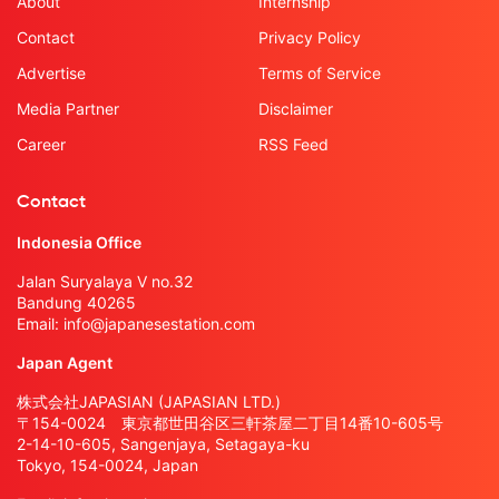
About
Internship
Contact
Privacy Policy
Advertise
Terms of Service
Media Partner
Disclaimer
Career
RSS Feed
Contact
Indonesia Office
Jalan Suryalaya V no.32
Bandung 40265
Email:
info@japanesestation.com
Japan Agent
株式会社JAPASIAN (JAPASIAN LTD.)
〒154-0024 東京都世田谷区三軒茶屋二丁目14番10-605号
2-14-10-605, Sangenjaya, Setagaya-ku
Tokyo, 154-0024, Japan