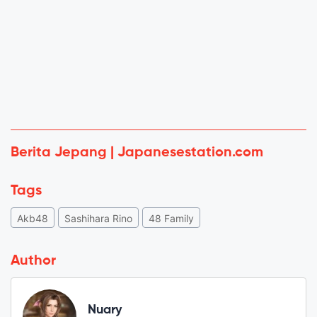
Berita Jepang | Japanesestation.com
Tags
Akb48
Sashihara Rino
48 Family
Author
Nuary