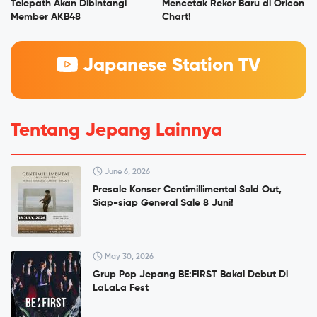
Telepath Akan Dibintangi
Mencetak Rekor Baru di Oricon
Member AKB48
Chart!
Japanese Station TV
Tentang Jepang Lainnya
June 6, 2026
Presale Konser Centimillimental Sold Out,
Siap-siap General Sale 8 Juni!
May 30, 2026
Grup Pop Jepang BE:FIRST Bakal Debut Di
LaLaLa Fest