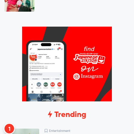
Trending
1
Entertainment