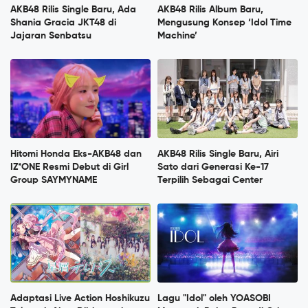
AKB48 Rilis Single Baru, Ada
AKB48 Rilis Album Baru,
Shania Gracia JKT48 di
Mengusung Konsep ‘Idol Time
Jajaran Senbatsu
Machine’
Hitomi Honda Eks-AKB48 dan
AKB48 Rilis Single Baru, Airi
IZ*ONE Resmi Debut di Girl
Sato dari Generasi Ke-17
Group SAYMYNAME
Terpilih Sebagai Center
Adaptasi Live Action Hoshikuzu
Lagu "Idol" oleh YOASOBI