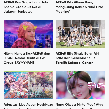
AKB48 Rilis Single Baru, Ada
AKB48 Rilis Album Baru,
Shania Gracia JKT48 di
Mengusung Konsep ‘Idol Time
Jajaran Senbatsu
Machine’
Hitomi Honda Eks-AKB48 dan
AKB48 Rilis Single Baru, Airi
IZ*ONE Resmi Debut di Girl
Sato dari Generasi Ke-17
Group SAYMYNAME
Terpilih Sebagai Center
Adaptasi Live Action Hoshikuzu
Nana Okada Minta Maaf Atas