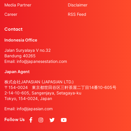
Media Partner
Disclaimer
Career
RSS Feed
Contact
Indonesia Office
Jalan Suryalaya V no.32
Bandung 40265
Email:
info@japanesestation.com
Japan Agent
株式会社JAPASIAN (JAPASIAN LTD.)
〒154-0024 東京都世田谷区三軒茶屋二丁目14番10-605号
2-14-10-605, Sangenjaya, Setagaya-ku
Tokyo, 154-0024, Japan
Email:
info@japasian.com
Follow Us