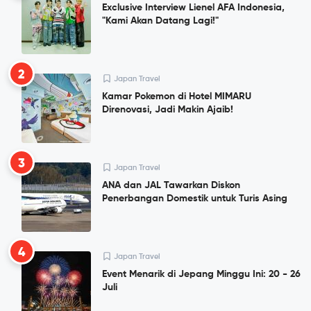
Exclusive Interview Lienel AFA Indonesia,
"Kami Akan Datang Lagi!"
2
Japan Travel
Kamar Pokemon di Hotel MIMARU
Direnovasi, Jadi Makin Ajaib!
3
Japan Travel
ANA dan JAL Tawarkan Diskon
Penerbangan Domestik untuk Turis Asing
4
Japan Travel
Event Menarik di Jepang Minggu Ini: 20 - 26
Juli