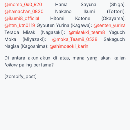
@momo_0x0_920
Hama Sayuna (Shiga):
@hamachan_0820
Nakano Ikumi (Tottori):
@ikumi8_official
Hitomi Kotone (Okayama):
@htm_ktn0119
Gyouten Yurina (Kagawa):
@tenten_yurina
Terada Misaki (Nagasaki):
@misakki_team8
Yaguchi
Moka (Miyazaki):
@moka_Team8_0528
Sakaguchi
Nagisa (Kagoshima):
@shimoaoki_karin
Di antara akun-akun di atas, mana yang akan kalian
follow
paling pertama?
[zombify_post]