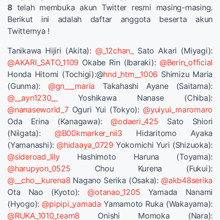
8
telah membuka akun Twitter resmi masing-masing.
Berikut ini adalah daftar anggota beserta akun
Twitternya !
Tanikawa Hijiri (Akita):
@_12chan_
Sato Akari (Miyagi):
@AKARI_SATO_1109
Okabe Rin (Ibaraki):
@Berin_official
Honda Hitomi (Tochigi):@
hnd_htm__1006
Shimizu Maria
(Gunma):
@gn___maria
Takahashi Ayane (Saitama):
@__ayn1230__
Yoshikawa Nanase (Chiba):
@nanaseworld_7
Oguri Yui (Tokyo):
@yuiyui_maromaro
Oda Erina (Kanagawa):
@odaeri_425
Sato Shiori
(Niigata):
@B00kmarker_nii3
Hidaritomo Ayaka
(Yamanashi):
@hidaaya_0729
Yokomichi Yuri (Shizuoka):
@sideroad_lily
Hashimoto Haruna (Toyama):
@harupyon_0525
Chou Kurena (Fukui):
@__cho__kurena8
Nagano Serika (Osaka):
@akb48serika
Ota Nao (Kyoto):
@otanao_1205
Yamada Nanami
(Hyogo):
@pipipi_yamada
Yamamoto Ruka (Wakayama):
@RUKA_1010_team8
Onishi Momoka (Nara):