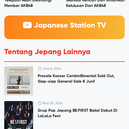
Telepath Akan Dibintangi
Skandal Kencan Dan Umumkan
Member AKB48
Kelulusan Dari AKB48
Japanese Station TV
Tentang Jepang Lainnya
June 6, 2026
Presale Konser Centimillimental Sold Out,
Siap-siap General Sale 8 Juni!
May 30, 2026
Grup Pop Jepang BE:FIRST Bakal Debut Di
LaLaLa Fest