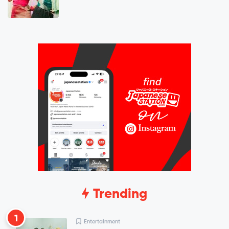
Trending
1
Entertainment