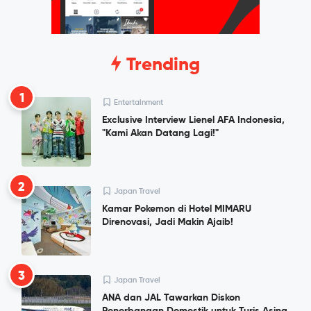
Trending
1
Entertainment
Exclusive Interview Lienel AFA Indonesia,
"Kami Akan Datang Lagi!"
2
Japan Travel
Kamar Pokemon di Hotel MIMARU
Direnovasi, Jadi Makin Ajaib!
3
Japan Travel
ANA dan JAL Tawarkan Diskon
Penerbangan Domestik untuk Turis Asing