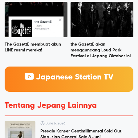
The GazettE membuat akun
the GazettE akan
LINE resmi mereka!
mengguncang Loud Park
Festival di Jepang Oktober ini
Japanese Station TV
Tentang Jepang Lainnya
June 6, 2026
Presale Konser Centimillimental Sold Out,
Siap-siap General Sale 8 Juni!