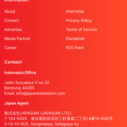
Information
About
Internship
Contact
Privacy Policy
Advertise
Terms of Service
Media Partner
Disclaimer
Career
RSS Feed
Contact
Indonesia Office
Jalan Suryalaya V no.32
Bandung 40265
Email:
info@japanesestation.com
Japan Agent
株式会社JAPASIAN (JAPASIAN LTD.)
〒154-0024 東京都世田谷区三軒茶屋二丁目14番10-605号
2-14-10-605, Sangenjaya, Setagaya-ku