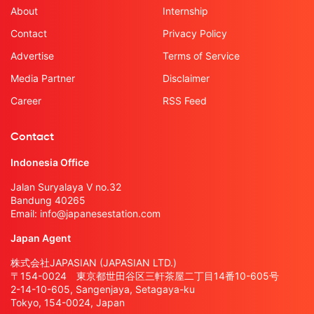
About
Internship
Contact
Privacy Policy
Advertise
Terms of Service
Media Partner
Disclaimer
Career
RSS Feed
Contact
Indonesia Office
Jalan Suryalaya V no.32
Bandung 40265
Email:
info@japanesestation.com
Japan Agent
株式会社JAPASIAN (JAPASIAN LTD.)
〒154-0024 東京都世田谷区三軒茶屋二丁目14番10-605号
2-14-10-605, Sangenjaya, Setagaya-ku
Tokyo, 154-0024, Japan