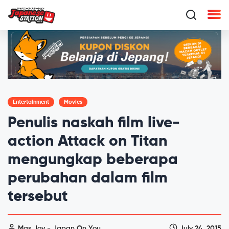
Entertainment
Movies
Penulis naskah film live-
action Attack on Titan
mengungkap beberapa
perubahan dalam film
tersebut
Mas Joy - Japan On You
July 24, 2015