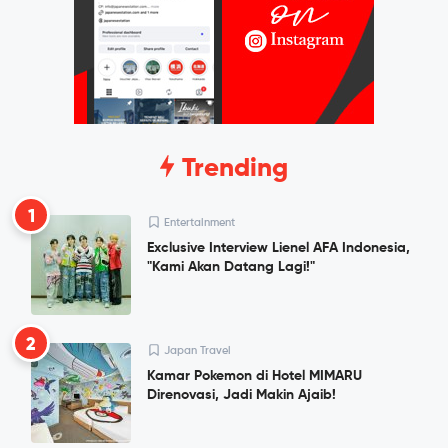
Trending
1
Entertainment
Exclusive Interview Lienel AFA Indonesia,
"Kami Akan Datang Lagi!"
2
Japan Travel
Kamar Pokemon di Hotel MIMARU
Direnovasi, Jadi Makin Ajaib!