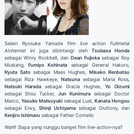
Selain Ryosuke Yamada film
live action Fullmetal
Alchemist
ini juga dibintangi oleh
Tsubasa Honda
sebagai Winry Rockbell, dan
Dean Fujioka
sebagai Roy
Mustang,
Fumiyo Kohinata
sebagai General Hakuro,
Ryuta Sato
sebagai Maes Hughes,
Misako Renbatsu
sebagai Riza Hawkeye,
Natsuna
sebagai Maria Ross,
Natsuki Harada
sebagai Gracia Hughes,
Yo Oizumi
sebagai Shou Tucker,
Jun Kunimura
sebagai Doctor
Marco,
Yasuko Matsuyuki
sebagai Lust,
Kanata Hongou
sebagai Envy,
Shinji Uchiyama
sebagai Gluttony, dan
Kenjiro Ishimaru
sebagai Father Cornello
Wah!! Siapa yang nunggu banget film
live-action
-nya?