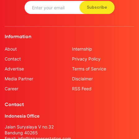
Subscribe
Information
About
Internship
Contact
Privacy Policy
Advertise
Terms of Service
Media Partner
Disclaimer
Career
RSS Feed
Contact
Indonesia Office
Jalan Suryalaya V no.32
Bandung 40265
Email:
info@japanesestation.com