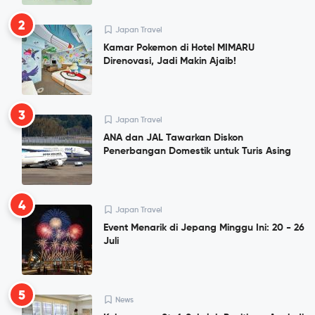
2
Japan Travel
Kamar Pokemon di Hotel MIMARU
Direnovasi, Jadi Makin Ajaib!
3
Japan Travel
ANA dan JAL Tawarkan Diskon
Penerbangan Domestik untuk Turis Asing
4
Japan Travel
Event Menarik di Jepang Minggu Ini: 20 - 26
Juli
5
News