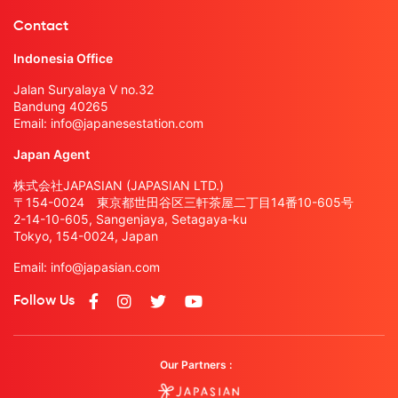
Contact
Indonesia Office
Jalan Suryalaya V no.32
Bandung 40265
Email:
info@japanesestation.com
Japan Agent
株式会社JAPASIAN (JAPASIAN LTD.)
〒154-0024 東京都世田谷区三軒茶屋二丁目14番10-605号
2-14-10-605, Sangenjaya, Setagaya-ku
Tokyo, 154-0024, Japan
Email:
info@japasian.com
Follow Us
Our Partners :