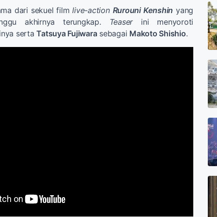
ma dari sekuel film
live-action
Rurouni Kenshin
yang
unggu akhirnya terungkap.
Teaser
ini menyoroti
linya serta
Tatsuya Fujiwara
sebagai
Makoto Shishio
.