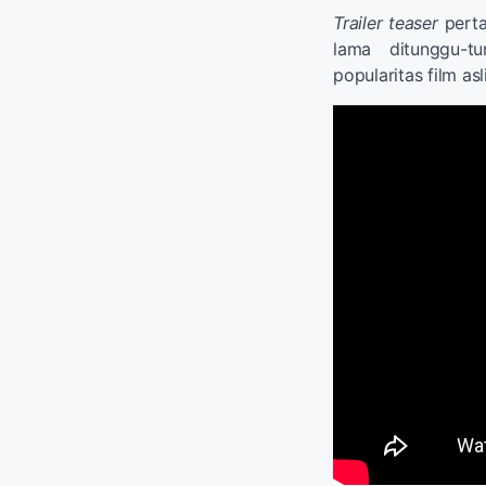
Trailer teaser
perta
lama ditunggu-t
popularitas film as