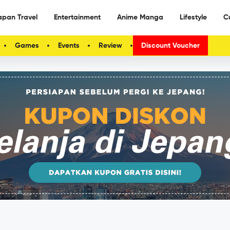
apan Travel
Entertainment
Anime Manga
Lifestyle
C
Games
Events
Review
Discount Voucher