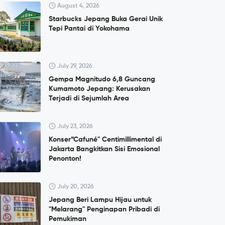
August 4, 2026
Starbucks Jepang Buka Gerai Unik
Tepi Pantai di Yokohama
July 29, 2026
Gempa Magnitudo 6,8 Guncang
Kumamoto Jepang: Kerusakan
Terjadi di Sejumlah Area
July 23, 2026
Konser”Cafuné" Centimillimental di
Jakarta Bangkitkan Sisi Emosional
Penonton!
July 20, 2026
Jepang Beri Lampu Hijau untuk
"Melarang" Penginapan Pribadi di
Pemukiman