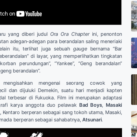
aru yang diberi judul
Ora Ora Chapter
ini, penonton
utan adegan-adegan para berandalan saling meneriaki
elain itu, terlihat juga sebuah
gauge
bernama “Bar
eberandalan” di layar, yang memperlihatkan tingkatan
 korban perundungan”, “Yankee”, “Geng berandalan”
geng berandalan”.
ri mengisahkan mengenai seorang cowok yang
cil dan dijuluki Demekin, suatu hari menjadi kapten
al terbesar di Fukuoka. Film ini merupakan adaptasi
ografi karya anggota duo pelawak
Bad Boys
,
Masaki
ni, Kentaro berperan sebagai sang tokoh utama, Masaki,
mada berperan sebagai sahabatnya,
Atsunari
.