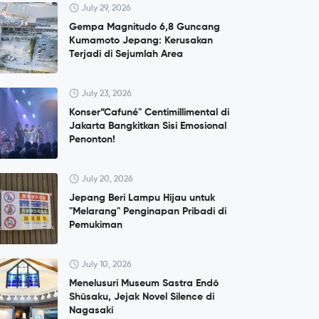
July 29, 2026
Gempa Magnitudo 6,8 Guncang
Kumamoto Jepang: Kerusakan
Terjadi di Sejumlah Area
July 23, 2026
Konser”Cafuné" Centimillimental di
Jakarta Bangkitkan Sisi Emosional
Penonton!
July 20, 2026
Jepang Beri Lampu Hijau untuk
"Melarang" Penginapan Pribadi di
Pemukiman
July 10, 2026
Menelusuri Museum Sastra Endō
Shūsaku, Jejak Novel Silence di
Nagasaki