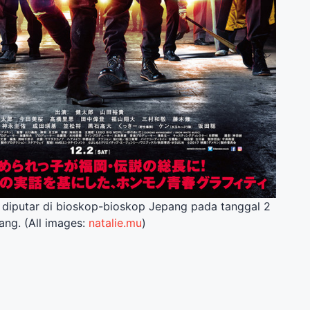
i diputar di bioskop-bioskop Jepang pada tanggal 2
ng. (All images:
natalie.mu
)