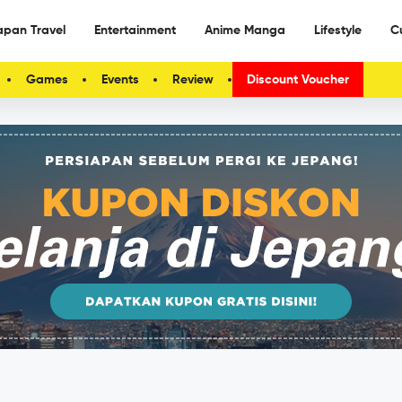
apan Travel
Entertainment
Anime Manga
Lifestyle
C
Games
Events
Review
Discount Voucher