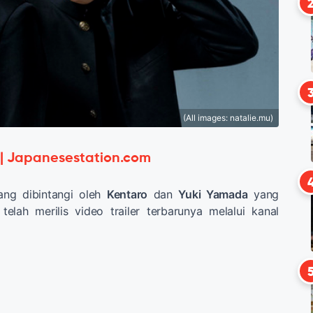
(All images: natalie.mu)
 | Japanesestation.com
ng dibintangi oleh
Kentaro
dan
Yuki Yamada
yang
telah merilis video trailer terbarunya melalui kanal