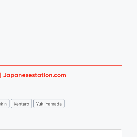
 | Japanesestation.com
kin
Kentaro
Yuki Yamada