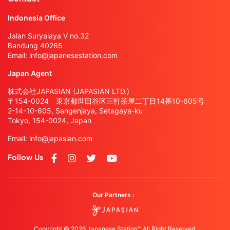
Indonesia Office
Jalan Suryalaya V no.32
Bandung 40265
Email:
info@japanesestation.com
Japan Agent
株式会社JAPASIAN (JAPASIAN LTD.)
〒154-0024 東京都世田谷区三軒茶屋二丁目14番10-605号
2-14-10-605, Sangenjaya, Setagaya-ku
Tokyo, 154-0024, Japan
Email:
info@japasian.com
Follow Us
Our Partners :
Copyright © 2026 Japanese Station™ All Right Reserved.