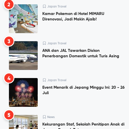
2
Japan Travel
Kamar Pokemon di Hotel MIMARU
Direnovasi, Jadi Makin Ajaib!
3
Japan Travel
ANA dan JAL Tawarkan Diskon
Penerbangan Domestik untuk Turis Asing
4
Japan Travel
Event Menarik di Jepang Minggu Ini: 20 - 26
Juli
5
News
Kekurangan Staf, Sekolah Penitipan Anak di