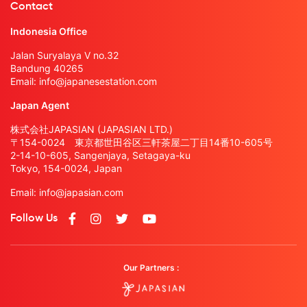
Contact
Indonesia Office
Jalan Suryalaya V no.32
Bandung 40265
Email:
info@japanesestation.com
Japan Agent
株式会社JAPASIAN (JAPASIAN LTD.)
〒154-0024 東京都世田谷区三軒茶屋二丁目14番10-605号
2-14-10-605, Sangenjaya, Setagaya-ku
Tokyo, 154-0024, Japan
Email:
info@japasian.com
Follow Us
Our Partners :