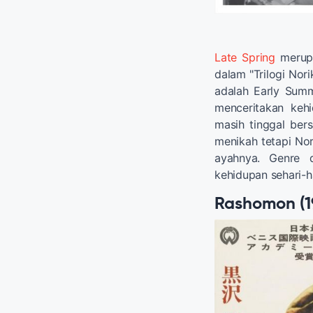
Late Spring
merupa
dalam "Trilogi Nori
adalah Early Summ
menceritakan keh
masih tinggal ber
menikah tetapi Nor
ayahnya. Genre 
kehidupan sehari-h
Rashomon (1