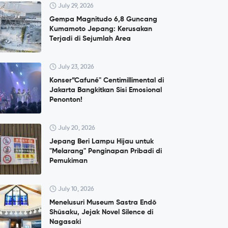
July 29, 2026
Gempa Magnitudo 6,8 Guncang
Kumamoto Jepang: Kerusakan
Terjadi di Sejumlah Area
July 23, 2026
Konser”Cafuné" Centimillimental di
Jakarta Bangkitkan Sisi Emosional
Penonton!
July 20, 2026
Jepang Beri Lampu Hijau untuk
"Melarang" Penginapan Pribadi di
Pemukiman
July 10, 2026
Menelusuri Museum Sastra Endō
Shūsaku, Jejak Novel Silence di
Nagasaki