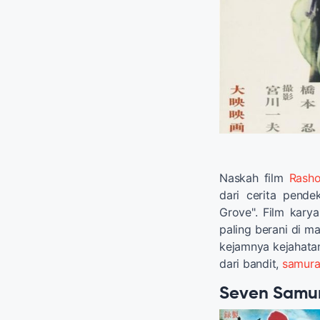
Naskah film
Rash
dari cerita pend
Grove". Film karya
paling berani di m
kejamnya kejahatan
dari bandit,
samura
Seven Samur