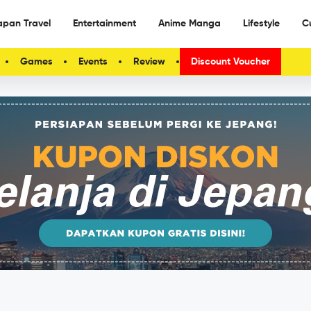
apan Travel
Entertainment
Anime Manga
Lifestyle
C
Games
Events
Review
Discount Voucher