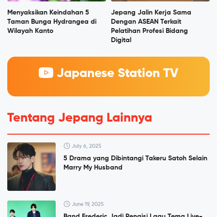
Menyaksikan Keindahan 5
Jepang Jalin Kerja Sama
Taman Bunga Hydrangea di
Dengan ASEAN Terkait
Wilayah Kanto
Pelatihan Profesi Bidang
Digital
Japanese Station TV
Tentang Jepang Lainnya
July 6, 2025
5 Drama yang Dibintangi Takeru Satoh Selain
Marry My Husband
June 19, 2025
Band Frederic Jadi Pengisi Lagu Tema Live-