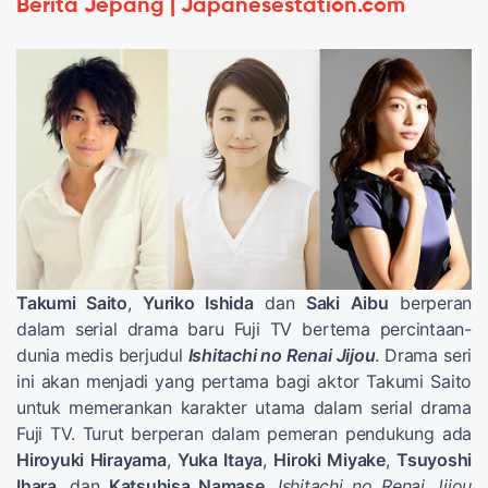
Berita Jepang | Japanesestation.com
Takumi Saito
,
Yuriko Ishida
dan
Saki Aibu
berperan
dalam serial drama baru Fuji TV bertema percintaan-
dunia medis berjudul
Ishitachi no Renai Jijou
. Drama seri
ini akan menjadi yang pertama bagi aktor Takumi Saito
untuk memerankan karakter utama dalam serial drama
Fuji TV. Turut berperan dalam pemeran pendukung ada
Hiroyuki Hirayama
,
Yuka Itaya
,
Hiroki Miyake
,
Tsuyoshi
Ihara
, dan
Katsuhisa Namase
.
Ishitachi no Renai Jijou