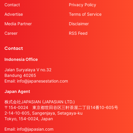
Contact
Privacy Policy
Advertise
Terms of Service
Media Partner
Disclaimer
Career
RSS Feed
Contact
Indonesia Office
Jalan Suryalaya V no.32
Bandung 40265
Email:
info@japanesestation.com
Japan Agent
株式会社JAPASIAN (JAPASIAN LTD.)
〒154-0024 東京都世田谷区三軒茶屋二丁目14番10-605号
2-14-10-605, Sangenjaya, Setagaya-ku
Tokyo, 154-0024, Japan
Email:
info@japasian.com