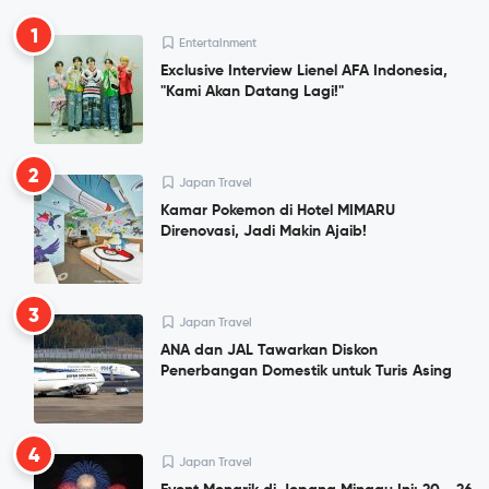
1
Entertainment
Exclusive Interview Lienel AFA Indonesia,
"Kami Akan Datang Lagi!"
2
Japan Travel
Kamar Pokemon di Hotel MIMARU
Direnovasi, Jadi Makin Ajaib!
3
Japan Travel
ANA dan JAL Tawarkan Diskon
Penerbangan Domestik untuk Turis Asing
4
Japan Travel