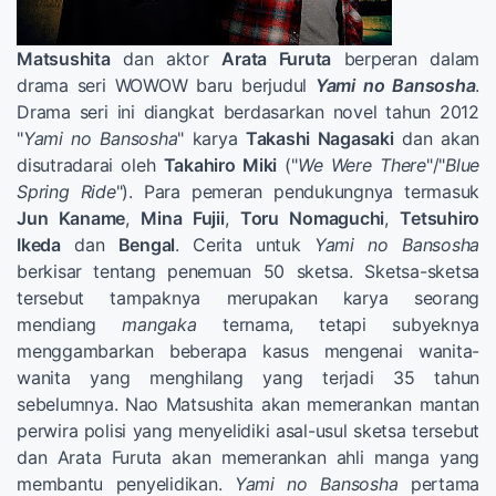
Matsushita
dan aktor
Arata Furuta
berperan dalam
drama seri WOWOW baru berjudul
Yami no Bansosha
.
Drama seri ini diangkat berdasarkan novel tahun 2012
"
Yami no Bansosha
" karya
Takashi Nagasaki
dan akan
disutradarai oleh
Takahiro Miki
("
We Were There
"/"
Blue
Spring Ride
"). Para pemeran pendukungnya termasuk
Jun Kaname
,
Mina Fujii
,
Toru Nomaguchi
,
Tetsuhiro
Ikeda
dan
Bengal
. Cerita untuk
Yami no Bansosha
berkisar tentang penemuan 50 sketsa. Sketsa-sketsa
tersebut tampaknya merupakan karya seorang
mendiang
mangaka
ternama, tetapi subyeknya
menggambarkan beberapa kasus mengenai wanita-
wanita yang menghilang yang terjadi 35 tahun
sebelumnya. Nao Matsushita akan memerankan mantan
perwira polisi yang menyelidiki asal-usul sketsa tersebut
dan Arata Furuta akan memerankan ahli manga yang
membantu penyelidikan.
Yami no Bansosha
pertama