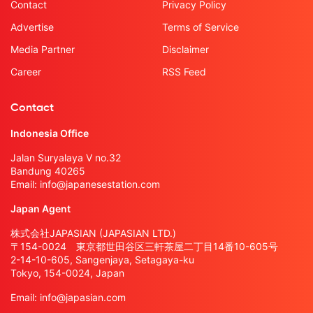
Contact
Privacy Policy
Advertise
Terms of Service
Media Partner
Disclaimer
Career
RSS Feed
Contact
Indonesia Office
Jalan Suryalaya V no.32
Bandung 40265
Email:
info@japanesestation.com
Japan Agent
株式会社JAPASIAN (JAPASIAN LTD.)
〒154-0024 東京都世田谷区三軒茶屋二丁目14番10-605号
2-14-10-605, Sangenjaya, Setagaya-ku
Tokyo, 154-0024, Japan
Email:
info@japasian.com