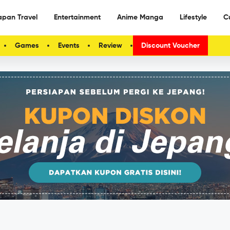
apan Travel
Entertainment
Anime Manga
Lifestyle
C
Games
Events
Review
Discount Voucher