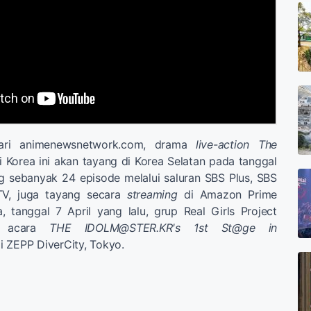
dari animenewsnetwork.com, drama
live-action The
i Korea ini akan tayang di Korea Selatan pada tanggal
g sebanyak 24 episode melalui saluran SBS Plus, SBS
V, juga tayang secara
streaming
di Amazon Prime
 tanggal 7 April yang lalu, grup Real Girls Project
ar acara
THE
IDOLM@STER.KR
's 1st St@ge in
 ZEPP DiverCity, Tokyo.