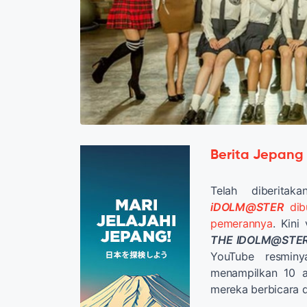
Berita Jepang
Telah diberit
iDOLM@STER
dibu
pemerannya
. Kini
THE
IDOLM@STER
YouTube resminy
menampilkan 10 
mereka berbicara 