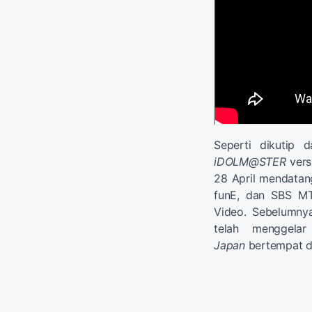
Seperti dikutip 
iDOLM@STER
vers
28 April mendatan
funE, dan SBS MT
Video. Sebelumnya,
telah menggel
Japan
bertempat di