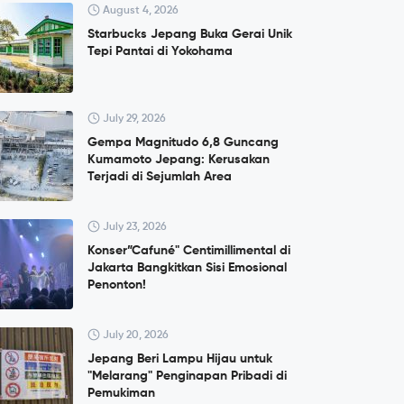
August 4, 2026
Starbucks Jepang Buka Gerai Unik
Tepi Pantai di Yokohama
July 29, 2026
Gempa Magnitudo 6,8 Guncang
Kumamoto Jepang: Kerusakan
Terjadi di Sejumlah Area
July 23, 2026
Konser”Cafuné" Centimillimental di
Jakarta Bangkitkan Sisi Emosional
Penonton!
July 20, 2026
Jepang Beri Lampu Hijau untuk
"Melarang" Penginapan Pribadi di
Pemukiman