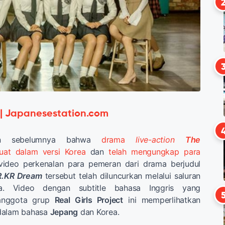
 | Japanesestation.com
akan sebelumnya bahwa
drama
live-action
The
at dalam versi Korea
dan
telah mengungkap para
 video perkenalan para pemeran dari drama berjudul
.KR
Dream
tersebut telah diluncurkan melalui saluran
a. Video dengan subtitle bahasa Inggris yang
anggota grup
Real Girls Project
ini memperlihatkan
dalam bahasa
Jepang
dan Korea.