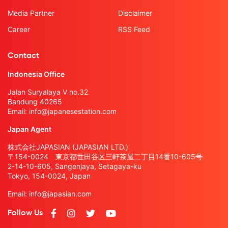
Media Partner
Disclaimer
Career
RSS Feed
Contact
Indonesia Office
Jalan Suryalaya V no.32
Bandung 40265
Email:
info@japanesestation.com
Japan Agent
株式会社JAPASIAN (JAPASIAN LTD.)
〒154-0024 東京都世田谷区三軒茶屋二丁目14番10-605号
2-14-10-605, Sangenjaya, Setagaya-ku
Tokyo, 154-0024, Japan
Email:
info@japasian.com
Follow Us