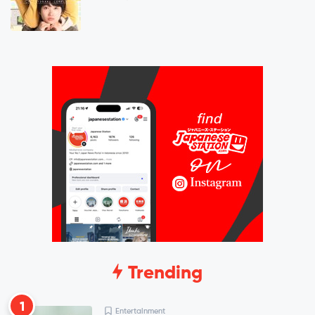
Trending
1
Entertainment