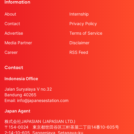
Information
About
Internship
Contact
Privacy Policy
Advertise
Terms of Service
Media Partner
Disclaimer
Career
RSS Feed
Contact
Indonesia Office
Jalan Suryalaya V no.32
Bandung 40265
Email:
info@japanesestation.com
Japan Agent
株式会社JAPASIAN (JAPASIAN LTD.)
〒154-0024 東京都世田谷区三軒茶屋二丁目14番10-605号
2-14-10-605, Sangenjaya, Setagaya-ku