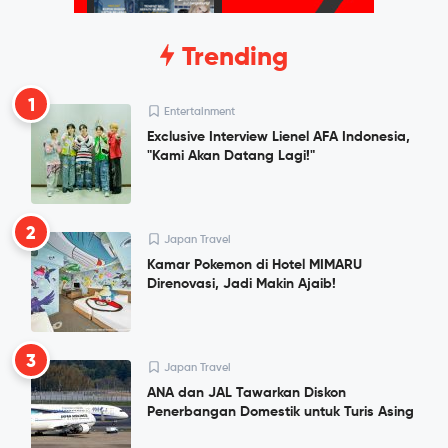
Trending
1
Entertainment
Exclusive Interview Lienel AFA Indonesia,
"Kami Akan Datang Lagi!"
2
Japan Travel
Kamar Pokemon di Hotel MIMARU
Direnovasi, Jadi Makin Ajaib!
3
Japan Travel
ANA dan JAL Tawarkan Diskon
Penerbangan Domestik untuk Turis Asing