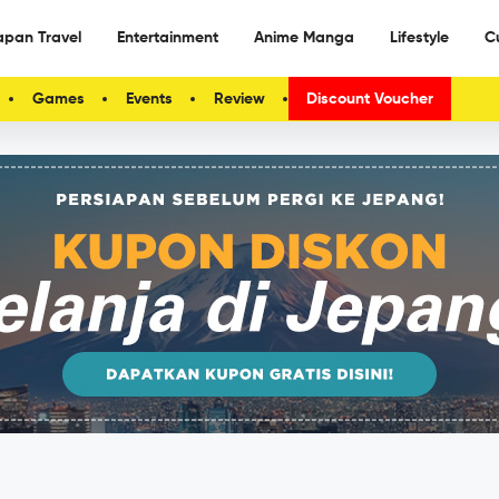
apan Travel
Entertainment
Anime Manga
Lifestyle
C
Games
Events
Review
Discount Voucher