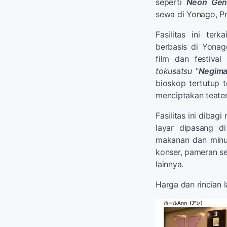
seperti
Neon Gene
sewa di Yonago, Pr
Fasilitas ini te
berbasis di Yonag
film dan festiv
tokusatsu
"
Negim
bioskop tertutup 
menciptakan teater
Fasilitas ini diba
layar dipasang d
makanan dan minu
konser, pameran se
lainnya.
Harga dan rincian la