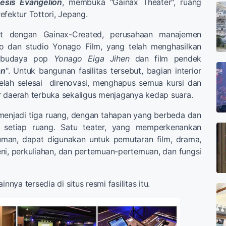
sis Evangelion
, membuka "Gainax Theater", ruang
efektur Tottori, Jepang.
rkait dengan Gainax-Created, perusahaan manajemen
o dan studio Yonago Film, yang telah menghasilkan
al budaya pop
Yonago Eiga Jihen
dan film pendek
an
". Untuk bangunan fasilitas tersebut, bagian interior
telah selesai direnovasi, menghapus semua kursi dan
 daerah terbuka sekaligus menjaganya kedap suara.
gi menjadi tiga ruang, dengan tahapan yang berbeda dan
i setiap ruang. Satu teater, yang memperkenankan
man, dapat digunakan untuk pemutaran film, drama,
ni, perkuliahan, dan pertemuan-pertemuan, dan fungsi
innya tersedia di situs resmi fasilitas itu.