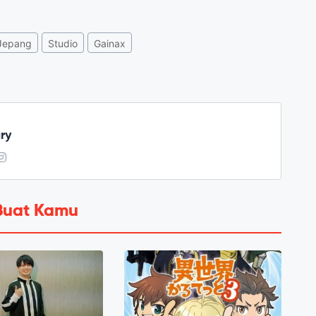
Jepang
Studio
Gainax
ry
Buat Kamu