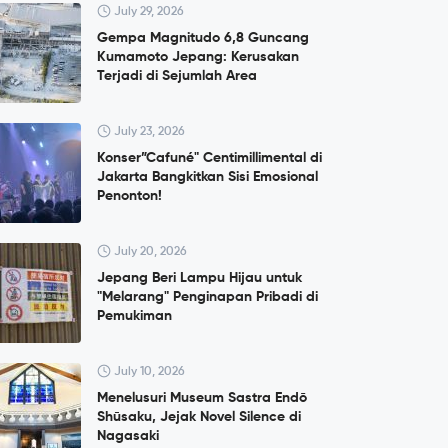
July 29, 2026
Gempa Magnitudo 6,8 Guncang
Kumamoto Jepang: Kerusakan
Terjadi di Sejumlah Area
July 23, 2026
Konser”Cafuné" Centimillimental di
Jakarta Bangkitkan Sisi Emosional
Penonton!
July 20, 2026
Jepang Beri Lampu Hijau untuk
"Melarang" Penginapan Pribadi di
Pemukiman
July 10, 2026
Menelusuri Museum Sastra Endō
Shūsaku, Jejak Novel Silence di
Nagasaki