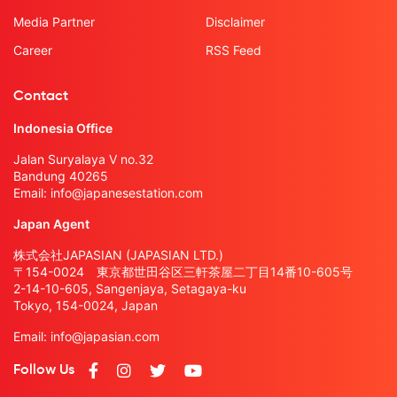
Media Partner
Disclaimer
Career
RSS Feed
Contact
Indonesia Office
Jalan Suryalaya V no.32
Bandung 40265
Email:
info@japanesestation.com
Japan Agent
株式会社JAPASIAN (JAPASIAN LTD.)
〒154-0024 東京都世田谷区三軒茶屋二丁目14番10-605号
2-14-10-605, Sangenjaya, Setagaya-ku
Tokyo, 154-0024, Japan
Email:
info@japasian.com
Follow Us