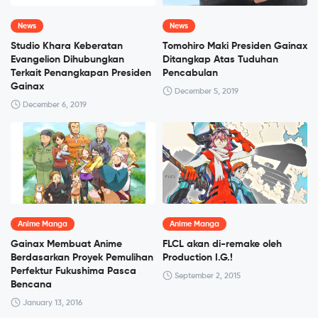
News
News
Studio Khara Keberatan
Tomohiro Maki Presiden Gainax
Evangelion Dihubungkan
Ditangkap Atas Tuduhan
Terkait Penangkapan Presiden
Pencabulan
Gainax
December 5, 2019
December 6, 2019
Anime Manga
Anime Manga
Gainax Membuat Anime
FLCL akan di-remake oleh
Berdasarkan Proyek Pemulihan
Production I.G.!
Perfektur Fukushima Pasca
September 2, 2015
Bencana
January 13, 2016