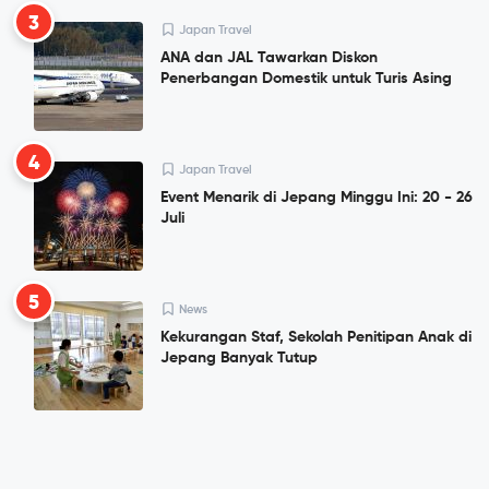
3
Japan Travel
ANA dan JAL Tawarkan Diskon
Penerbangan Domestik untuk Turis Asing
4
Japan Travel
Event Menarik di Jepang Minggu Ini: 20 - 26
Juli
5
News
Kekurangan Staf, Sekolah Penitipan Anak di
Jepang Banyak Tutup