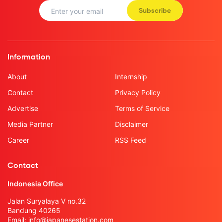
Subscribe
Information
About
Internship
Contact
Privacy Policy
Advertise
Terms of Service
Media Partner
Disclaimer
Career
RSS Feed
Contact
Indonesia Office
Jalan Suryalaya V no.32
Bandung 40265
Email:
info@japanesestation.com