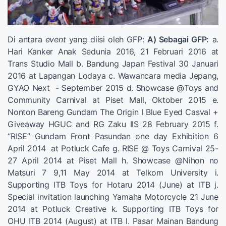
Di antara
event
yang diisi oleh GFP:
A) Sebagai GFP:
a.
Hari Kanker Anak Sedunia 2016, 21 Februari 2016 at
Trans Studio Mall b. Bandung Japan Festival 30 Januari
2016 at Lapangan Lodaya c. Wawancara media Jepang,
GYAO Next - September 2015 d. Showcase @Toys and
Community Carnival at Piset Mall, Oktober 2015 e.
Nonton Bareng Gundam The Origin I Blue Eyed Casval +
Giveaway HGUC and RG Zaku IIS 28 February 2015 f.
“RISE” Gundam Front Pasundan one day Exhibition 6
April 2014 at Potluck Cafe g. RISE @ Toys Carnival 25-
27 April 2014 at Piset Mall h. Showcase @Nihon no
Matsuri 7 9,11 May 2014 at Telkom University i.
Supporting ITB Toys for Hotaru 2014 (June) at ITB j.
Special invitation launching Yamaha Motorcycle 21 June
2014 at Potluck Creative k. Supporting ITB Toys for
OHU ITB 2014 (August) at ITB l. Pasar Mainan Bandung