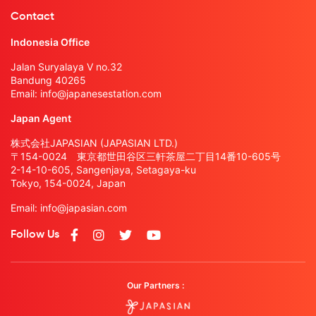
Contact
Indonesia Office
Jalan Suryalaya V no.32
Bandung 40265
Email:
info@japanesestation.com
Japan Agent
株式会社JAPASIAN (JAPASIAN LTD.)
〒154-0024 東京都世田谷区三軒茶屋二丁目14番10-605号
2-14-10-605, Sangenjaya, Setagaya-ku
Tokyo, 154-0024, Japan
Email:
info@japasian.com
Follow Us
Our Partners :