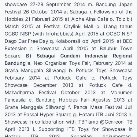
showcase 27-28 September 2014 m. Bandung Japan
Festival 26 Oktober 2014 at Sabuga n. Fellowship of the
Hobbies 21 Februari 2015 at Aloha Aina Café o. Toizibit
March 2015 at Festival Citylink Mall p. Ulang tahun
OCBC NISP (with Infohobbies) April 2015 at OCBC NISP
Dago Car Free Day q. KolaborasiHobi April 2015 at BEC
Extension r. Showcase April 2015 at Balubur Town
Square
B) Sebagai Gundam Indonesia Regional
Bandung
a. Neo Organizer Toys Fair, February 2014 at
Graha Manggala Siliwangi b. Potluck Toys Showcase
February 2014 at Potluck Cafe c. Potluck Toys
Showcase December 2013 at Potluck Cafe d.
Mahadharma Festival October 2013 at Monumen
Pancasila e. Bandung Hobbies Fair Agustus 2013 at
Graha Manggala Siliwangi f. Panca Masa Festival Juli
2013 at Paskal Hyper Square g. Hotaru ITB Juni 2013 h.
Showcase in collaboration with ITBPlamo @Genreon ITB
April 2013 i. Supporting ITB Toys for Showcase in
Hotaru ITB 2012 Sebagian dokumentasi: