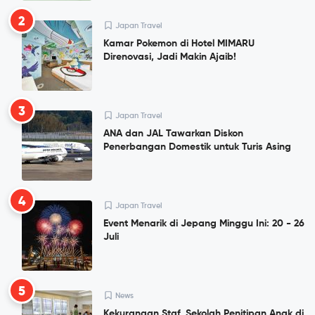
2
Japan Travel
Kamar Pokemon di Hotel MIMARU
Direnovasi, Jadi Makin Ajaib!
3
Japan Travel
ANA dan JAL Tawarkan Diskon
Penerbangan Domestik untuk Turis Asing
4
Japan Travel
Event Menarik di Jepang Minggu Ini: 20 - 26
Juli
5
News
Kekurangan Staf, Sekolah Penitipan Anak di